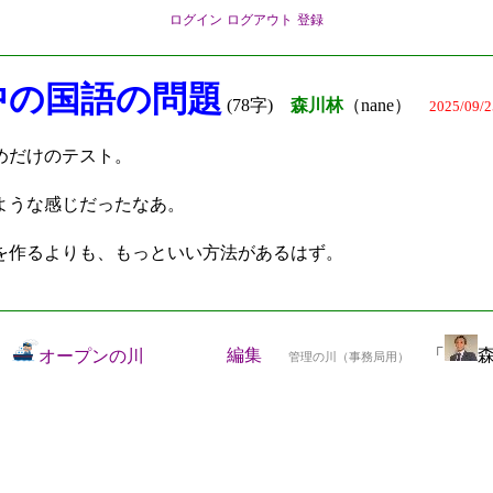
ログイン
ログアウト
登録
中の国語の問題
(78字)
森川林
（nane）
2025/09/2
めだけのテスト。
ような感じだったなあ。
を作るよりも、もっといい方法があるはず。
編集
「
森
オープンの川
管理の川（事務局用）