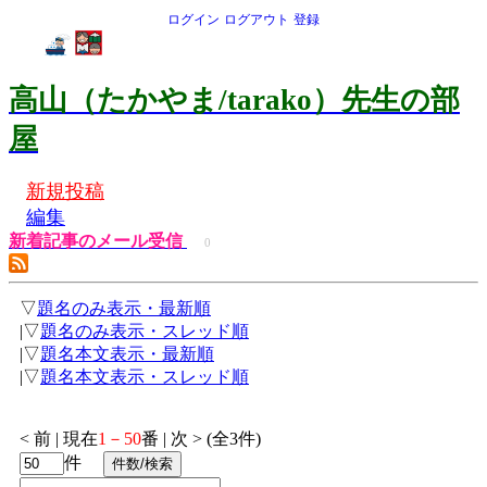
ログイン
ログアウト
登録
高山（たかやま/tarako）先生の部
屋
新規投稿
編集
新着記事のメール受信
0
▽
題名のみ表示・最新順
|▽
題名のみ表示・スレッド順
|▽
題名本文表示・最新順
|▽
題名本文表示・スレッド順
< 前 | 現在
1－50
番 | 次 > (全3件)
件