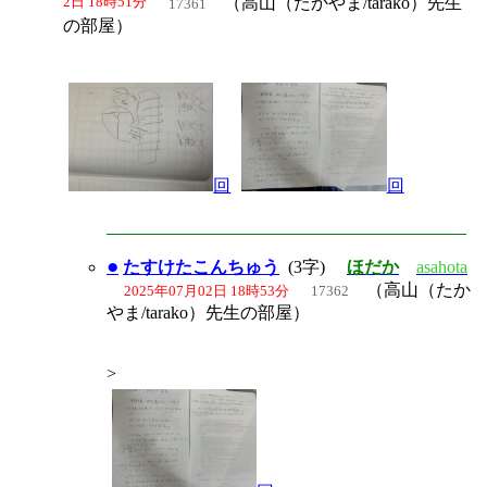
2日 18時51分
（高山（たかやま/tarako）先生
17361
の部屋）
回
回
●
たすけたこんちゅう
(3字)
ほだか
asahota
（高山（たか
2025年07月02日 18時53分
17362
やま/tarako）先生の部屋）
>