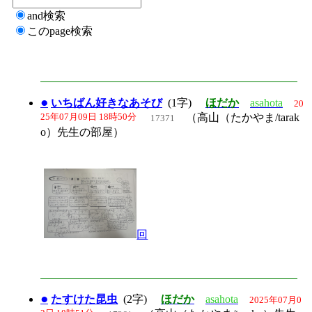
and検索
このpage検索
●
いちばん好きなあそび
(1字)
ほだか
asahota
20
25年07月09日 18時50分
（高山（たかやま/tarak
17371
o）先生の部屋）
回
●
たすけた昆虫
(2字)
ほだか
asahota
2025年07月0