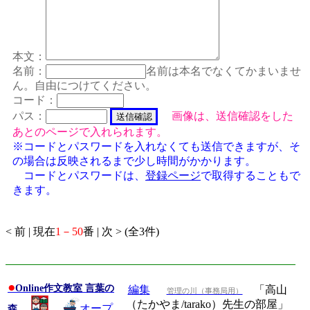
本文：
名前：
名前は本名でなくてかまいませ
ん。自由につけてください。
コード：
パス：
画像は、送信確認をした
あとのページで入れられます。
※コードとパスワードを入れなくても送信できますが、そ
の場合は反映されるまで少し時間がかかります。
コードとパスワードは、
登録ページ
で取得することもで
きます。
< 前 | 現在
1－50
番 | 次 > (全3件)
●
Online作文教室 言葉の
編集
「高山
管理の川（事務局用）
（たかやま/tarako）先生の部屋」
オープ
森