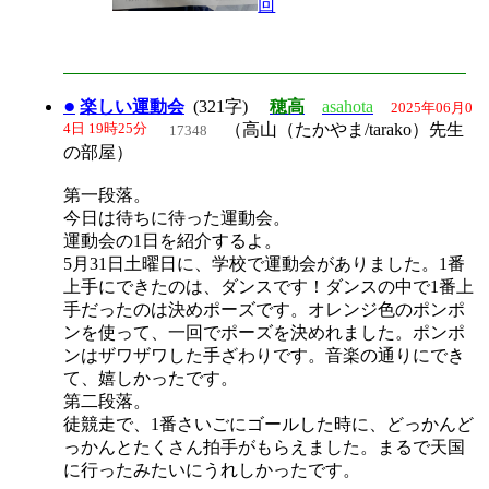
回
●
楽しい運動会
(321字)
穂高
asahota
2025年06月0
4日 19時25分
（高山（たかやま/tarako）先生
17348
の部屋）
第一段落。
今日は待ちに待った運動会。
運動会の1日を紹介するよ。
5月31日土曜日に、学校で運動会がありました。1番
上手にできたのは、ダンスです！ダンスの中で1番上
手だったのは決めポーズです。オレンジ色のポンポ
ンを使って、一回でポーズを決めれました。ポンポ
ンはザワザワした手ざわりです。音楽の通りにでき
て、嬉しかったです。
第二段落。
徒競走で、1番さいごにゴールした時に、どっかんど
っかんとたくさん拍手がもらえました。まるで天国
に行ったみたいにうれしかったです。