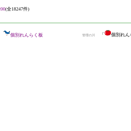
00
(全18247件)
「
個別れんら
個別れんらく板
管理の川