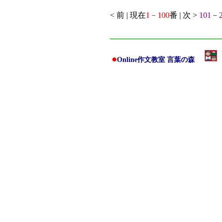
< 前 | 現在
1－100
番 | 次 >
101－2
●
Online作文教室 言葉の森