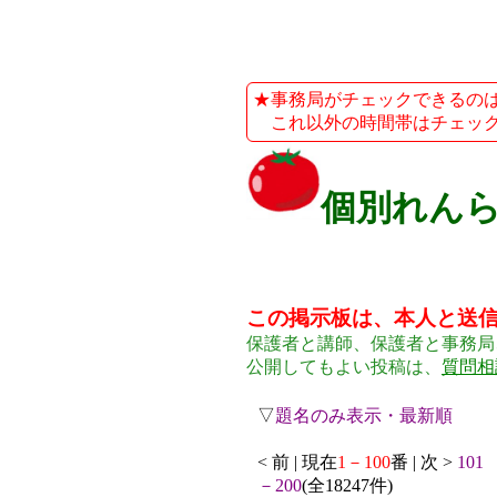
★事務局がチェックできるのは、平
これ以外の時間帯はチェック
個別れん
この掲示板は、本人と送
保護者と講師、保護者と事務局
公開してもよい投稿は、
質問相
▽
題名のみ表示・最新順
< 前 | 現在
1－100
番 | 次 >
101
－200
(全18247件)