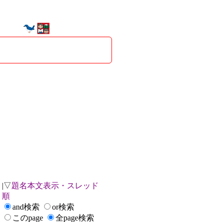
|▽
題名本文表示・スレッド
順
and検索
or検索
このpage
全page検索