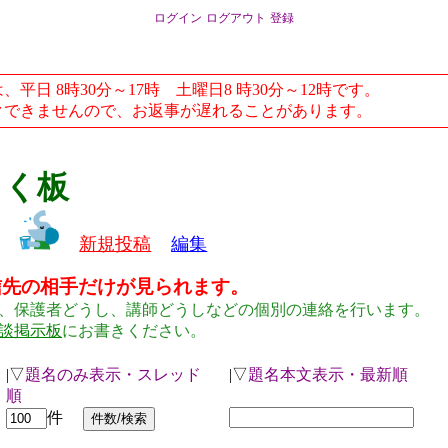
ログイン
ログアウト
登録
日 8時30分～17時 土曜日8 時30分～12時です。
できませんので、お返事が遅れることがあります。
らく板
新規投稿
編集
信先の相手だけが見られます。
、保護者どうし、講師どうしなどの個別の連絡を行います。
談掲示板
にお書きください。
|▽
題名のみ表示・スレッド
|▽
題名本文表示・最新順
順
件