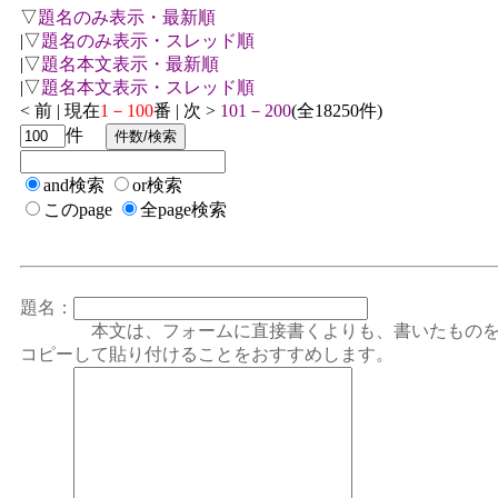
▽
題名のみ表示・最新順
|▽
題名のみ表示・スレッド順
|▽
題名本文表示・最新順
|▽
題名本文表示・スレッド順
< 前 | 現在
1－100
番 | 次 >
101－200
(全18250件)
件
and検索
or検索
このpage
全page検索
題名：
本文は、フォームに直接書くよりも、書いたもの
コピーして貼り付けることをおすすめします。