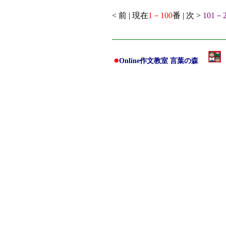
< 前 | 現在
1－100
番 | 次 >
101－2
●
Online作文教室 言葉の森