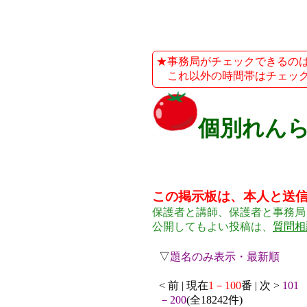
★事務局がチェックできるのは、平
これ以外の時間帯はチェック
個別れん
この掲示板は、本人と送
保護者と講師、保護者と事務局
公開してもよい投稿は、
質問相
▽
題名のみ表示・最新順
< 前 | 現在
1－100
番 | 次 >
101
－200
(全18242件)