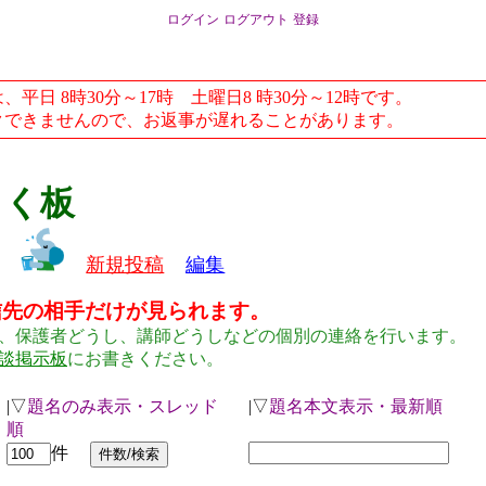
ログイン
ログアウト
登録
日 8時30分～17時 土曜日8 時30分～12時です。
できませんので、お返事が遅れることがあります。
らく板
新規投稿
編集
信先の相手だけが見られます。
、保護者どうし、講師どうしなどの個別の連絡を行います。
談掲示板
にお書きください。
|▽
題名のみ表示・スレッド
|▽
題名本文表示・最新順
順
件