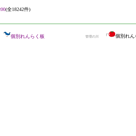
00
(全18242件)
「
個別れんら
個別れんらく板
管理の川