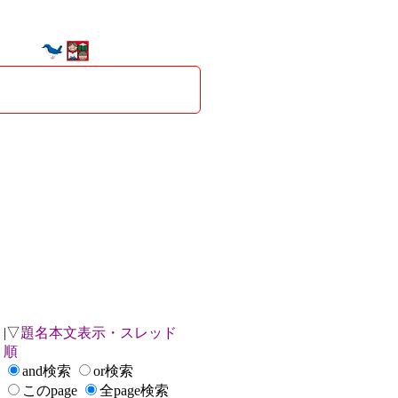
|▽
題名本文表示・スレッド
順
and検索
or検索
このpage
全page検索