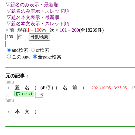
▽
題名のみ表示・最新順
|▽
題名のみ表示・スレッド順
|▽
題名本文表示・最新順
|▽
題名本文表示・スレッド順
< 前 | 現在
1－100
番 | 次 >
101－200
(全18239件)
件
and検索
or検索
このpage
全page検索
元の記事：
hutu
（ 題 名 ） (49字)（ 名 前 ）
2021/10/05 13:25:05
1
6
30
hutu
（ 本 文 ）