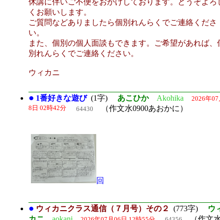
休講に伴いご不便をおかけしております。どうぞよろ
くお願いします。
ご質問などありましたら個別れんらくでご連絡くださ
い。
また、個別の個人面談もできます。ご希望があれば、
別れんらくでご連絡ください。
ウィカニ
●
1番好きな遊び
(1字)
あこひか
Akohika
2026年0
8日 02時42分
（作文水0900あおかに）
64430
回
●
ウィカニクラス通信（７月号）その２
(773字)
ウ
カニ
aokani
（作文水
2026年07月06日 12時55分
64356