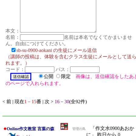
本文：
名前：
名前は本名でなくてかまいませ
ん。自由につけてください。
sb-su-0900-aokani の生徒にメール送信
（講師の投稿は、体験を含むクラス生徒にメールとして送
れます。）
コード：
パス：
公開
限定
画像は、送信確認をしたあ
のページで入れられます。
< 前 | 現在
1－15
番 | 次 >
16－30
(全92件)
●
「作文水0900あおか
Online作文教室 言葉の森
管理の鳥
に」 昨日から 0