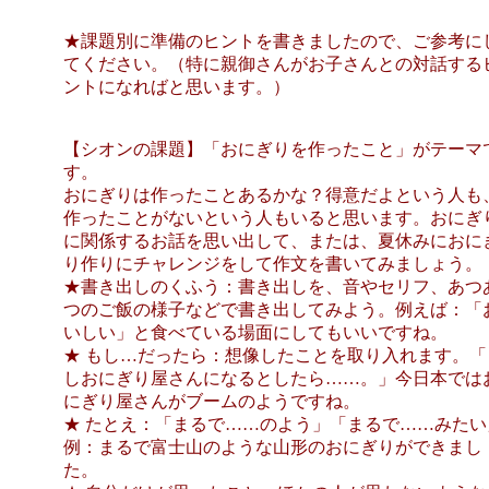
★課題別に準備のヒントを書きましたので、ご参考に
てください。（特に親御さんがお子さんとの対話する
ントになればと思います。）
【シオンの課題】「おにぎりを作ったこと」がテーマ
す。
おにぎりは作ったことあるかな？得意だよという人も
作ったことがないという人もいると思います。おにぎ
に関係するお話を思い出して、または、夏休みにおに
り作りにチャレンジをして作文を書いてみましょう。
★書き出しのくふう：書き出しを、音やセリフ、あつ
つのご飯の様子などで書き出してみよう。例えば：「
いしい」と食べている場面にしてもいいですね。
★ もし…だったら：想像したことを取り入れます。「
しおにぎり屋さんになるとしたら……。」今日本では
にぎり屋さんがブームのようですね。
★ たとえ：「まるで……のよう」「まるで……みたい
例：まるで富士山のような山形のおにぎりができまし
た。