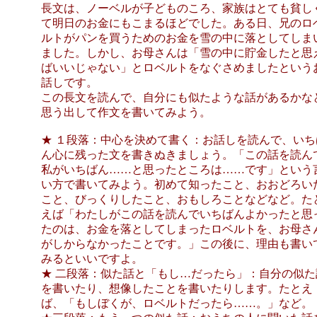
長文は、ノーベルが子どものころ、家族はとても貧し
て明日のお金にもこまるほどでした。ある日、兄のロ
ルトがパンを買うためのお金を雪の中に落としてしま
ました。しかし、お母さんは「雪の中に貯金したと思
ばいいじゃない」とロベルトをなぐさめましたという
話しです。
この長文を読んで、自分にも似たような話があるかな
思う出して作文を書いてみよう。
★ １段落：中心を決めて書く：お話しを読んで、いち
ん心に残った文を書きぬきましょう。「この話を読ん
私がいちばん……と思ったところは……です」という
い方で書いてみよう。初めて知ったこと、おおどろい
こと、びっくりしたこと、おもしろことなどなど。た
えば「わたしがこの話を読んでいちばんよかったと思
たのは、お金を落としてしまったロベルトを、お母さ
がしからなかったことです。」この後に、理由も書い
みるといいですよ。
★ 二段落：似た話と「もし…だったら」：自分の似た
を書いたり、想像したことを書いたりします。たとえ
ば、「もしぼくが、ロベルトだったら……。」など。