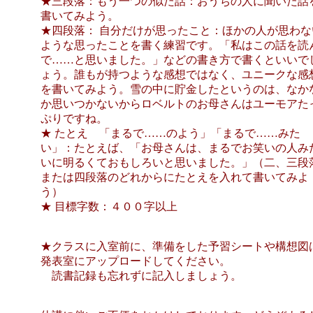
★三段落：もう一つの似た話：おうちの人に聞いた話
書いてみよう。
★四段落： 自分だけが思ったこと：ほかの人が思わな
ような思ったことを書く練習です。「私はこの話を読
で……と思いました。」などの書き方で書くといいで
ょう。誰もが持つような感想ではなく、ユニークな感
を書いてみよう。雪の中に貯金したというのは、なか
か思いつかないからロベルトのお母さんはユーモアた
ぷりですね。
★ たとえ 「まるで……のよう」「まるで……みた
い」：たとえば、「お母さんは、まるでお笑いの人み
いに明るくておもしろいと思いました。」（二、三段
または四段落のどれからにたとえを入れて書いてみよ
う）
★ 目標字数：４００字以上
★クラスに入室前に、準備をした予習シートや構想図
発表室にアップロードしてください。
読書記録も忘れずに記入しましょう。