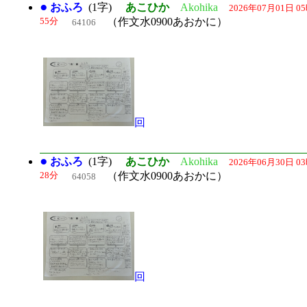
●
おふろ
(1字)
あこひか
Akohika
2026年07月01日 0
55分
（作文水0900あおかに）
64106
回
●
おふろ
(1字)
あこひか
Akohika
2026年06月30日 0
28分
（作文水0900あおかに）
64058
回