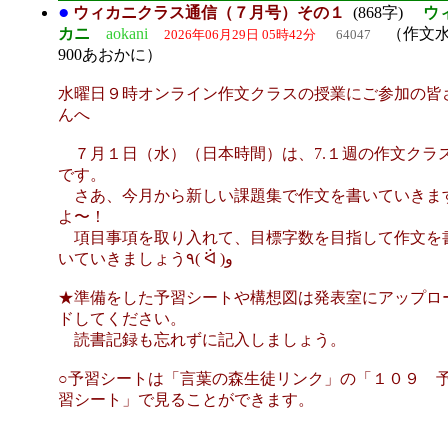
●
ウィカニクラス通信（７月号）その１
(868字)
ウ
カニ
aokani
（作文水
2026年06月29日 05時42分
64047
900あおかに）
水曜日９時オンライン作文クラスの授業にご参加の皆
んへ
７月１日（水）（日本時間）は、7.１週の作文クラ
です。
さあ、今月から新しい課題集で作文を書いていきま
よ〜！
項目事項を取り入れて、目標字数を目指して作文を
いていきましょう٩( ᐛ )و
★準備をした予習シートや構想図は発表室にアップロ
ドしてください。
読書記録も忘れずに記入しましょう。
○予習シートは「言葉の森生徒リンク」の「１０９ 
習シート」で見ることができます。