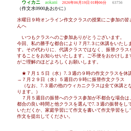
ウィカニ
aokani
2026年06月19日 01時06分
63756
（作文水0900あおかに）
水曜日９時オンライン作文クラスの授業にご参加の皆
んへ
いつもクラスへのご参加ありがとうございます。
今回、私の勝手な都合により７月7.３に休講をいたし
す。その代わりに、代講クラスではなく、振替クラス
することをお知らせいたします。ご不便をおかけしま
がご理解のほどよろしくお願いします。
★７月１５日（水）7.３週の９時の作文クラスを休
→７月２９日（水）５週目の９時に振替作文クラス
（なお、7.３週の他のウィカニクラスは全て休講と
ります。）
７月５週目の振替へのクラス参加が不都合な場合は
都合の良い時間と他クラスを選んで7.３週の振替をし
いただくか、家庭学習にて作文を書いて作文学習をし
作文を提出してください。