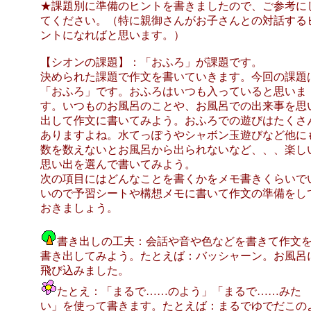
★課題別に準備のヒントを書きましたので、ご参考に
てください。（特に親御さんがお子さんとの対話する
ントになればと思います。）
【シオンの課題】：「おふろ」が課題です。
決められた課題で作文を書いていきます。今回の課題
「おふろ」です。おふろはいつも入っていると思いま
す。いつものお風呂のことや、お風呂での出来事を思
出して作文に書いてみよう。おふろでの遊びはたくさ
ありますよね。水てっぽうやシャボン玉遊びなど他に
数を数えないとお風呂から出られないなど、、、楽し
思い出を選んで書いてみよう。
次の項目にはどんなことを書くかをメモ書きくらいで
いので予習シートや構想メモに書いて作文の準備をし
おきましょう。
書き出しの工夫：会話や音や色などを書きて作文
書き出してみよう。たとえば：バッシャーン。お風呂
飛び込みました。
たとえ：「まるで……のよう」「まるで……みた
い」を使って書きます。たとえば：まるでゆでだこの