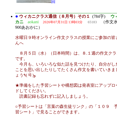
回
●
ウィカニクラス通信（８月号）その１
(784字)
ウ
カニ
aokani
（作文水
2026年07月31日 13時03分
65183
900あおかに）
水曜日９時オンライン作文クラスの授業にご参加の皆
んへ
８月５日（水）（日本時間）は、８.１週の作文クラ
です。
今月も、いろいろな似た話を見つけたり、自分がし
ことを思い出したりしてたくさん作文を書いていきま
ょう٩( ᐛ )و
★準備をした予習シートや構想図は発表室にアップロ
ドしてください。
読書記録も忘れずに記入しましょう。
○予習シートは「言葉の森生徒リンク」の「１０９ 
習シート」で見ることができます。