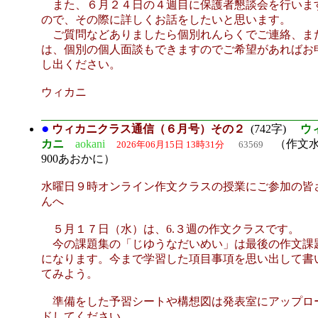
また、６月２４日の４週目に保護者懇談会を行いま
ので、その際に詳しくお話をしたいと思います。
ご質問などありましたら個別れんらくでご連絡、ま
は、個別の個人面談もできますのでご希望があればお
し出ください。
ウィカニ
●
ウィカニクラス通信（６月号）その２
(742字)
ウ
カニ
aokani
（作文水
2026年06月15日 13時31分
63569
900あおかに）
水曜日９時オンライン作文クラスの授業にご参加の皆
んへ
５月１７日（水）は、6.３週の作文クラスです。
今の課題集の「じゆうなだいめい」は最後の作文課
になります。今まで学習した項目事項を思い出して書
てみよう。
準備をした予習シートや構想図は発表室にアップロ
ドしてください。