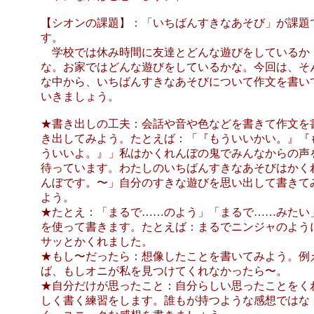
【シオンの課題】：「いちばんすきなあそび」が課題
す。
学校では休み時間に友達とどんな遊びをしているか
な。お家ではどんな遊びをしているかな。今回は、そ
な中から、いちばんすきなあそびについて作文を書い
いきましょう。
★書き出しの工夫：会話や音や色などを書きて作文を
き出してみよう。たとえば：「『もういいかい。』『
ういいよ。』」私はかくれんぼの鬼でみんなからの声
待っています。わたしのいちばんすきなあそびはかく
んぼです。〜」自分のすきな遊びを思い出して書きて
よう。
★たとえ：「まるで……のよう」「まるで……みたい
を使って書きます。たとえば：まるでニンジャのよう
サッとかくれました。
★もし〜だったら：想像したことを書いてみよう。例
ば、もしオニが私を見つけてくれなかったら〜。
★自分だけが思ったこと：自分らしい思ったことをく
しく書く練習をします。誰もが持つような感想ではな