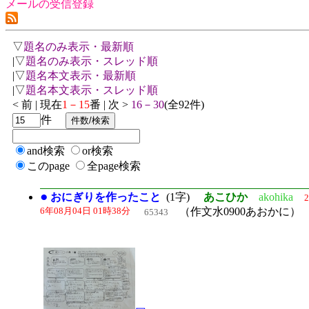
メールの受信登録
▽
題名のみ表示・最新順
|▽
題名のみ表示・スレッド順
|▽
題名本文表示・最新順
|▽
題名本文表示・スレッド順
< 前 | 現在
1－15
番 | 次 >
16－30
(全92件)
件
and検索
or検索
このpage
全page検索
●
おにぎりを作ったこと
(1字)
あこひか
akohika
2
6年08月04日 01時38分
（作文水0900あおかに）
65343