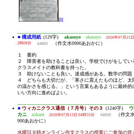
回
●
構成用紙
(129字)
akasoyo
akasoyo
2026年07月21日
2時09分
（作文水0900あおかに）
64993
１ 要約
２ 障害者を助けることは良い。学校でけがをしてい
クラスメイトの教科書を持った。
３ 助けないことも良い。達成感がある。数学の問題
４ どちらも大切だが、「寒さに震えたものほど、太
の温かさを感じる。」という言葉もあるように最終的
いい方向に進めばよい。
●
ウィカニクラス通信（７月号）その３
(1240字)
ウ
カニ
aokani
（作文水
2026年07月13日 04時55分
64650
900あおかに）
水曜日９時オンライン作文クラスの授業にご参加の皆