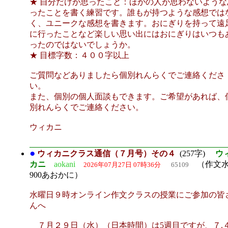
★ 自分だけが思ったこと：ほかの人が思わないような
ったことを書く練習です。誰もが持つような感想では
く、ユニークな感想を書きます。おにぎりを持って遠
に行ったことなど楽しい思い出にはおにぎりはいつも
ったのではないでしょうか。
★ 目標字数：４００字以上
ご質問などありましたら個別れんらくでご連絡くださ
い。
また、個別の個人面談もできます。ご希望があれば、
別れんらくでご連絡ください。
ウィカニ
●
ウィカニクラス通信（７月号）その４
(257字)
ウ
カニ
aokani
（作文水
2026年07月27日 07時36分
65109
900あおかに）
水曜日９時オンライン作文クラスの授業にご参加の皆
んへ
７月２９日（水）（日本時間）は5週目ですが、７.