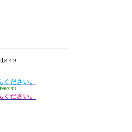
4-4-9
んください。
必要です）
んください。
）