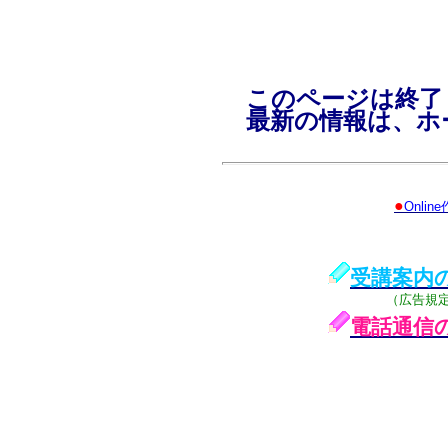
このページは終了
最新の情報は、ホ
●
Onli
受講案内
（広告規
電話通信