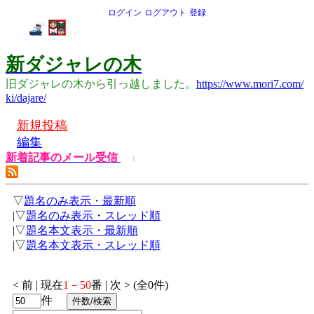
ログイン
ログアウト
登録
新ダジャレの木
旧ダジャレの木から引っ越しました。
https://www.mori7.com/
ki/dajare/
新規投稿
編集
新着記事のメール受信
1
▽
題名のみ表示・最新順
|▽
題名のみ表示・スレッド順
|▽
題名本文表示・最新順
|▽
題名本文表示・スレッド順
< 前 | 現在
1－50
番 | 次 > (全0件)
件