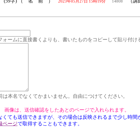
）
(59字) （ 名 前 ）
（講師
2023年05月27日 15時19分
14808
ムに直接書くよりも、書いたものをコピーして貼り付ける
前は本名でなくてかまいません。自由につけてください。
画像は、送信確認をしたあとのページで入れられます。
なくても送信できますが、その場合は反映されるまで少し時間
録ページ
で取得することもできます。