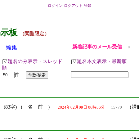
ログイン
ログアウト
登録
掲示板
（閲覧限定）
新着記事のメール受信
編集
0
|▽
題名のみ表示・スレッド
|▽
題名本文表示・最新順
順
件
）
(83字) （ 名 前 ）
（講師
2024年02月09日 06時56分
15770