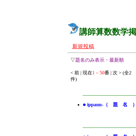
講師算数数学
新規投稿
▽
題名のみ表示・最新順
< 前 | 現在
1－50
番 | 次 > (全2
件)
●
ippann-（ 題 名 