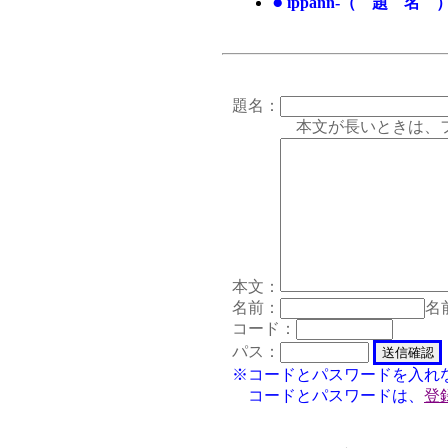
●
ippann-（ 題 名 
題名：
本文が長いときは、フォー
本文：
名前：
名
コード：
パス：
※コードとパスワードを入れ
コードとパスワードは、
登