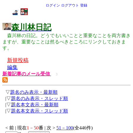
ログイン
ログアウト
登録
森川林日記
森川林の日記。どうでもいいことと重要なことを両方書き
ますが、重要なことは然るべきところにリンクしておきま
す。
新規投稿
編集
新着記事のメール受信
3
▽
題名のみ表示・最新順
|▽
題名のみ表示・スレッド順
|▽
題名本文表示・最新順
|▽
題名本文表示・スレッド順
< 前 | 現在
1－50
番 | 次 >
51－100
(全446件)