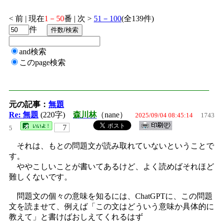
< 前 | 現在
1－50
番 | 次 >
51－100
(全139件)
件
and検索
このpage検索
元の記事：
無題
Re: 無題
(220字)
森川林
（nane）
2025/09/04 08:45:14
1743
7
5
それは、もとの問題文が読み取れていないということで
す。
ややこしいことが書いてあるけど、よく読めばそれほど
難しくないです。
問題文の個々の意味を知るには、ChatGPTに、この問題
文を読ませて、例えば「この文はどういう意味か具体的に
教えて」と書けばおしえてくれるはず