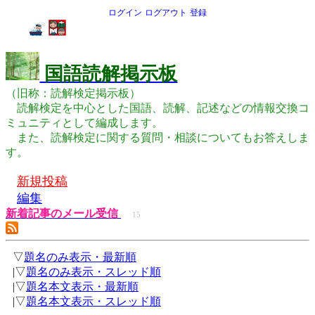
ログイン
ログアウト
登録
国語読解掲示板
（旧称：読解検定掲示板）
読解検定を中心とした国語、読解、記述などの情報交換コ
ミュニティとして編成します。
また、読解検定に関する質問・相談についてもお答えしま
す。
新規投稿
編集
新着記事のメール受信
15
▽
題名のみ表示・最新順
|▽
題名のみ表示・スレッド順
|▽
題名本文表示・最新順
|▽
題名本文表示・スレッド順