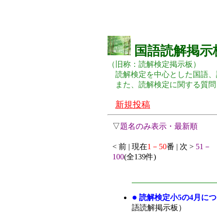
国語読解掲示
（旧称：読解検定掲示板）
読解検定を中心とした国語、
また、読解検定に関する質問
新規投稿
▽
題名のみ表示・最新順
< 前 | 現在
1－50
番 | 次 >
51－
100
(全139件)
●
読解検定小5の4月に
語読解掲示板）