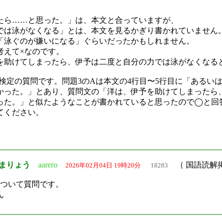
、
たら……と思った。」は、本文と合っていますが、
では泳がなくなる」とは、本文を見るかぎり書かれていません
泳ぐのが嫌いになる」ぐらいだったかもしれません。
えて×なのです。
を助けてしまったら、伊予は二度と自分の力では泳がなくなる
解検定の質問です。問題3のAは本文の4行目〜5行目に「あるい
かった。」とあり、質問文の「洋は、伊予を助けてしまったら
った。」と似たようなことが書かれていると思ったので◯と回
てください。
まりょう
aarero
（ 国語読解
2026年02月04日 19時20分
18283
ついて質問です。
ん