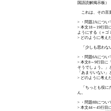
国語読解掲示板）
これは、その言葉
> ・問題2Aについ
> 本文18～19
ようにする（＝ゴ
> どのように考
「少しも思わない
> ・問題6Aについ
> 本文8～9行
そうでしょう。」
「あまりいない」
> どのように考
「ちっとも役にた
ん。
> ・問題8Bについ
> 本文44～45