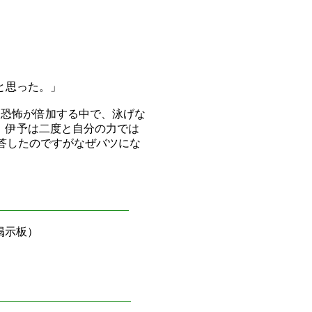
。
と思った。」
は恐怖が倍加する中で、泳げな
、伊予は二度と自分の力では
答したのですがなぜバツにな
掲示板）