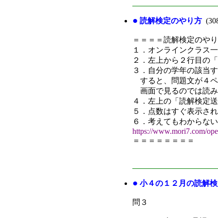
●
読解検定のやり方
(3
＝＝＝＝読解検定のやり
１．オンラインクラス一
２．左上から２行目の「
３．自分の学年の該当す
すると、問題文が４ペ
画面で見るのでは読み
４．左上の「読解検定送
５．点数はすぐ表示され
６．考えてもわからない
https://www.mori7.com/op
＝＝＝＝＝＝＝＝
●
小４の１２月の読解検
問３