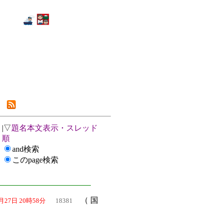
|▽
題名本文表示・スレッド
順
and検索
このpage検索
（ 国
4月27日 20時58分
18381