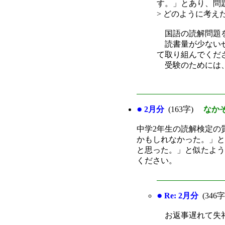
す。」とあり、問
> どのように考
国語の読解問題を
読書量が少ないせ
て取り組んでくだ
受験のためには、
●
2月分
(163字)
なか
中学2年生の読解検定の
かもしれなかった。」と
と思った。」と似たよ
ください。
●
Re: 2月分
(346
お返事遅れて失