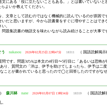
題文にある「役に立たないこともある。」とは書いていないと
えたらよいか教えてください。
、文章として読むのではなく機械的に読んでいるのが原因で
いだと思いますが、今から読書量をすぐに増やすことはでき
さい。
問題集読書の物語文を味わいながら読み続けることが大事で
そう
nakasou
（ 国語読解掲示
2026年02月25日 22時47分
18311
質問です。問題3のAは本文の4行目〜5行目に「あるいは恐怖
あり、質問文の「洋は、伊予を助けてしまったら、伊予は二度
うなことが書かれていると思ったので◯と回答したのですがな
字)
森川林
nane
（ 国語読解
2026年03月07日 13時34分
18319
礼。