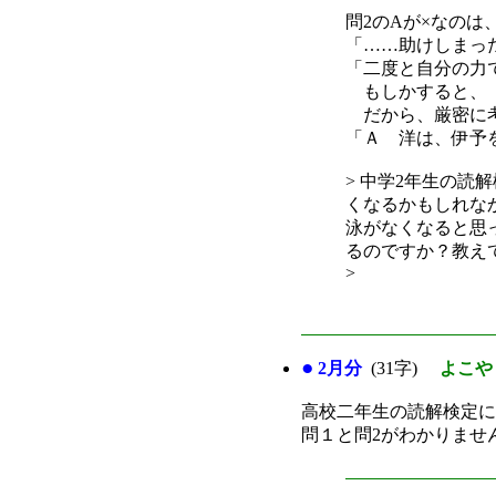
問2のAが×なのは
「……助けしまっ
「二度と自分の力
もしかすると、「
だから、厳密に考
「Ａ 洋は、伊予
> 中学2年生の読
くなるかもしれな
泳がなくなると思
るのですか？教え
>
●
2月分
(31字)
よこや
高校二年生の読解検定に
問１と問2がわかりませ