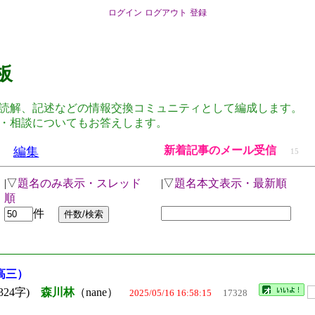
ログイン
ログアウト
登録
板
読解、記述などの情報交換コミュニティとして編成します。
・相談についてもお答えします。
新着記事のメール受信
編集
15
|▽
題名のみ表示・スレッド
|▽
題名本文表示・最新順
順
件
高三）
324字)
森川林
（nane）
2025/05/16 16:58:15
17328