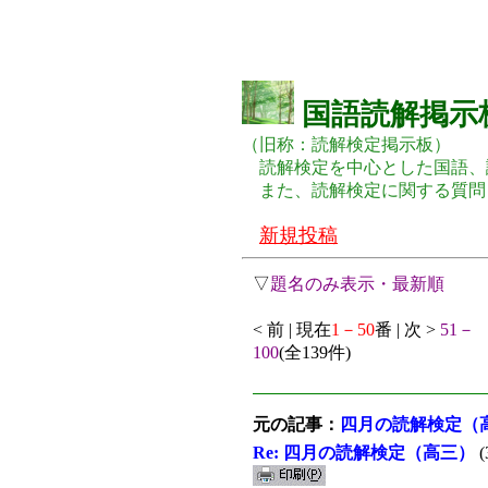
国語読解掲示
（旧称：読解検定掲示板）
読解検定を中心とした国語、
また、読解検定に関する質問
新規投稿
▽
題名のみ表示・最新順
< 前 | 現在
1－50
番 | 次 >
51－
100
(全139件)
元の記事：
四月の読解検定（
Re: 四月の読解検定（高三）
(