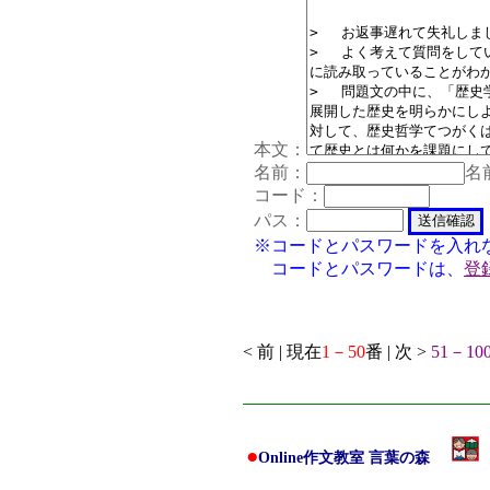
本文：
名前：
名
コード：
パス：
※コードとパスワードを入れ
コードとパスワードは、
登
< 前 | 現在
1－50
番 | 次 >
51－10
●
Online作文教室 言葉の森