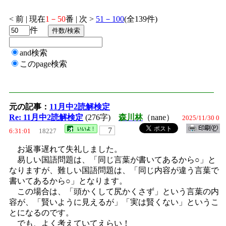
< 前 | 現在
1－50
番 | 次 >
51－100
(全139件)
件
and検索
このpage検索
元の記事：
11月中2読解検定
Re: 11月中2読解検定
(276字)
森川林
（nane）
2025/11/30 0
7
6:31:01
18227
お返事遅れて失礼しました。
易しい国語問題は、「同じ言葉が書いてあるから○」と
なりますが、難しい国語問題は、「同じ内容が違う言葉で
書いてあるから○」となります。
この場合は、「頭かくして尻かくさず」という言葉の内
容が、「賢いように見えるが」「実は賢くない」というこ
とになるのです。
でも、よく考えていてえらい！