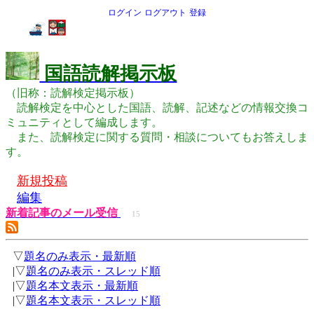
ログイン
ログアウト
登録
国語読解掲示板
（旧称：読解検定掲示板）
読解検定を中心とした国語、読解、記述などの情報交換コ
ミュニティとして編成します。
また、読解検定に関する質問・相談についてもお答えしま
す。
新規投稿
編集
新着記事のメール受信
15
▽
題名のみ表示・最新順
|▽
題名のみ表示・スレッド順
|▽
題名本文表示・最新順
|▽
題名本文表示・スレッド順