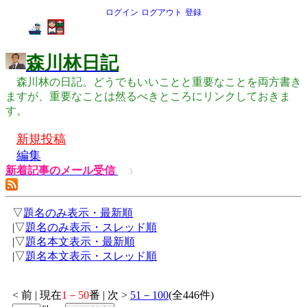
ログイン
ログアウト
登録
森川林日記
森川林の日記。どうでもいいことと重要なことを両方書き
ますが、重要なことは然るべきところにリンクしておきま
す。
新規投稿
編集
新着記事のメール受信
3
▽
題名のみ表示・最新順
|▽
題名のみ表示・スレッド順
|▽
題名本文表示・最新順
|▽
題名本文表示・スレッド順
< 前 | 現在
1－50
番 | 次 >
51－100
(全446件)