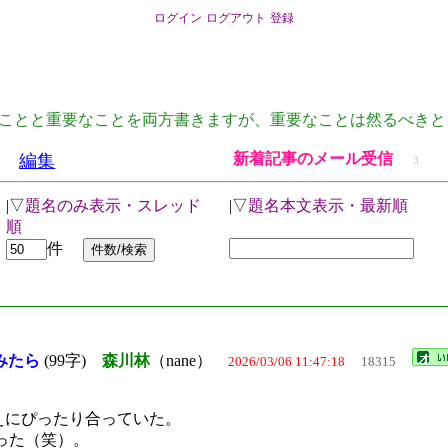
ログイン
ログアウト
登録
ことと重要なことを両方書きますが、重要なことは然るべきと
新着記事のメール受信
編集
3
|▽
題名のみ表示・スレッド
|▽
題名本文表示・最新順
順
件
みたら
(99字)
森川林
（nane）
2026/03/06 11:47:18
18315
考えにぴったり合っていた。
った（笑）。