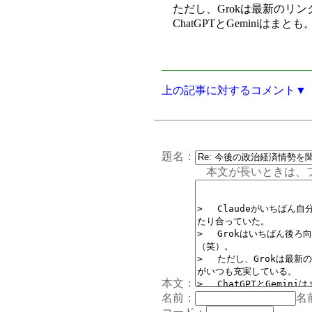
ただし、Grokは最新のリ
ChatGPTとGeminiはまとも
上の記事に対するコメント▼
題名：
本文が長いときは、フォー
本文：
名前：
名