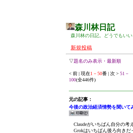
森川林日記
森川林の日記。どうでもいい
新規投稿
▽
題名のみ表示・最新順
< 前 | 現在
1－50
番 | 次 >
51－
100
(全446件)
元の記事：
今後の政治経済情勢を聞いて
Claudeがいちばん自分の
Grokはいちばん後ろ向きだ