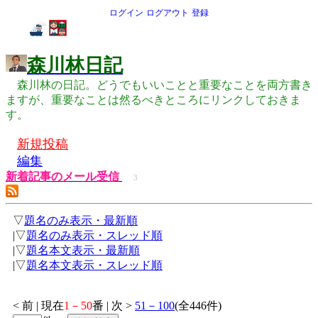
ログイン
ログアウト
登録
森川林日記
森川林の日記。どうでもいいことと重要なことを両方書き
ますが、重要なことは然るべきところにリンクしておきま
す。
新規投稿
編集
新着記事のメール受信
3
▽
題名のみ表示・最新順
|▽
題名のみ表示・スレッド順
|▽
題名本文表示・最新順
|▽
題名本文表示・スレッド順
< 前 | 現在
1－50
番 | 次 >
51－100
(全446件)