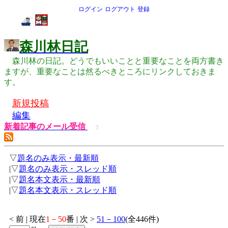
ログイン
ログアウト
登録
森川林日記
森川林の日記。どうでもいいことと重要なことを両方書き
ますが、重要なことは然るべきところにリンクしておきま
す。
新規投稿
編集
新着記事のメール受信
3
▽
題名のみ表示・最新順
|▽
題名のみ表示・スレッド順
|▽
題名本文表示・最新順
|▽
題名本文表示・スレッド順
< 前 | 現在
1－50
番 | 次 >
51－100
(全446件)