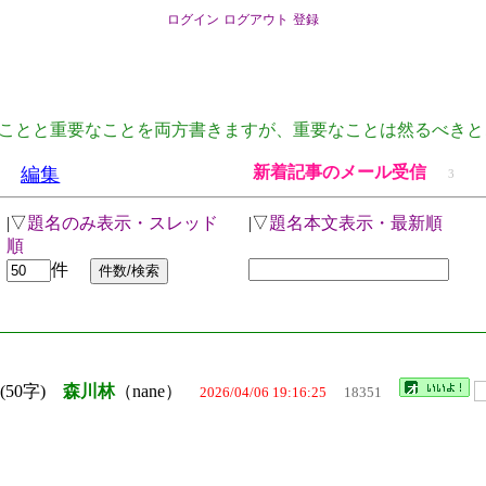
ログイン
ログアウト
登録
ことと重要なことを両方書きますが、重要なことは然るべきと
新着記事のメール受信
編集
3
|▽
題名のみ表示・スレッド
|▽
題名本文表示・最新順
順
件
(50字)
森川林
（nane）
2026/04/06 19:16:25
18351
。