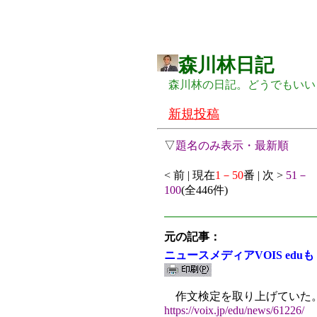
森川林日記
森川林の日記。どうでもいい
新規投稿
▽
題名のみ表示・最新順
< 前 | 現在
1－50
番 | 次 >
51－
100
(全446件)
元の記事：
ニュースメディアVOIS eduも
作文検定を取り上げていた
https://voix.jp/edu/news/61226/