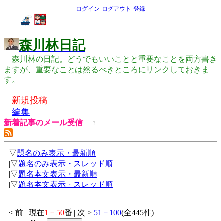
ログイン
ログアウト
登録
森川林日記
森川林の日記。どうでもいいことと重要なことを両方書き
ますが、重要なことは然るべきところにリンクしておきま
す。
新規投稿
編集
新着記事のメール受信
3
▽
題名のみ表示・最新順
|▽
題名のみ表示・スレッド順
|▽
題名本文表示・最新順
|▽
題名本文表示・スレッド順
< 前 | 現在
1－50
番 | 次 >
51－100
(全445件)