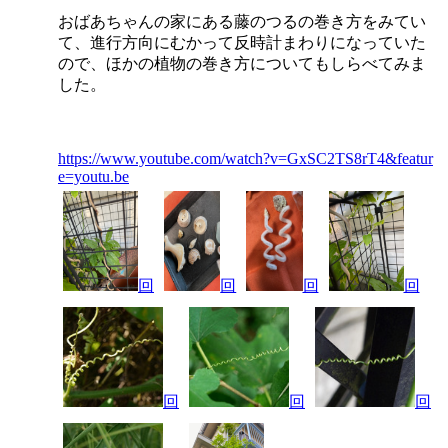
おばあちゃんの家にある藤のつるの巻き方をみてい
て、進行方向にむかって反時計まわりになっていた
ので、ほかの植物の巻き方についてもしらべてみま
した。
https://www.youtube.com/watch?v=GxSC2TS8rT4&featur
e=youtu.be
回
回
回
回
回
回
回