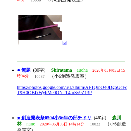
10038
回
●
無題
(80字)
Shiratama
auoha
2020年05月05日 15
時04分
（小6創造発表室）
10037
https://photos.google.com/u/1/album/AF1QipO40DgoUcFc
T9H0OBfxWybMe0ON_T4urSv9Z13P
●
創造発表祭0504小56年の部チドリ
(46字)
森川
林
nane
（小6創造
2020年05月05日 14時14分
10022
発表室）