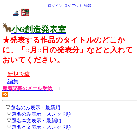
ログイン
ログアウト
登録
小6創造発表室
★発表する作品のタイトルのどこか
に、「○月○日の発表分」などと入れて
おいてください。
新規投稿
編集
新着記事のメール受信
1
▽
題名のみ表示・最新順
|▽
題名のみ表示・スレッド順
|▽
題名本文表示・最新順
|▽
題名本文表示・スレッド順