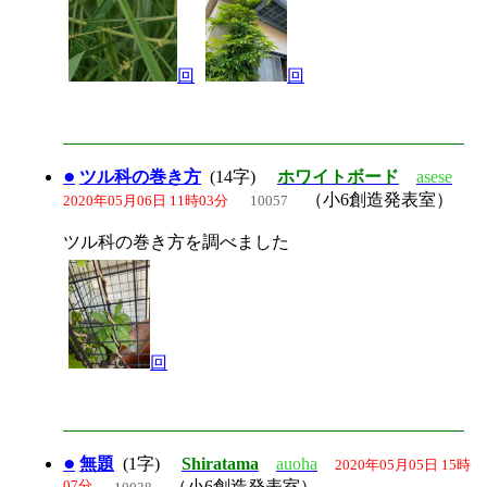
回
回
●
ツル科の巻き方
(14字)
ホワイトボード
asese
（小6創造発表室）
2020年05月06日 11時03分
10057
ツル科の巻き方を調べました
回
●
無題
(1字)
Shiratama
auoha
2020年05月05日 15時
07分
（小6創造発表室）