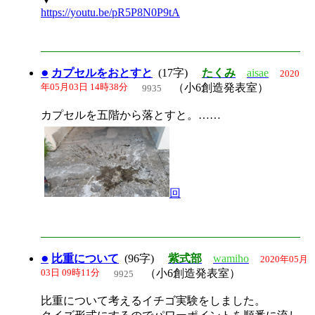
https://youtu.be/pR5P8N0P9tA
●
カプセルをおとすと
(17字)
たくみ
aisae
2020
年05月03日 14時38分
（小6創造発表室）
9935
カプセルを五階から落とすと。……
回
●
比重について
(96字)
紫式部
wamiho
2020年05月
03日 09時11分
（小6創造発表室）
9925
比重について考えるイチゴ実験をしました。