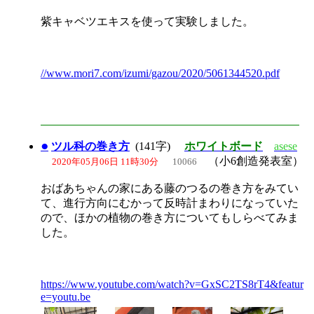
紫キャベツエキスを使って実験しました。
//www.mori7.com/izumi/gazou/2020/5061344520.pdf
●
ツル科の巻き方
(141字)
ホワイトボード
asese
（小6創造発表室）
2020年05月06日 11時30分
10066
おばあちゃんの家にある藤のつるの巻き方をみてい
て、進行方向にむかって反時計まわりになっていた
ので、ほかの植物の巻き方についてもしらべてみま
した。
https://www.youtube.com/watch?v=GxSC2TS8rT4&featur
e=youtu.be