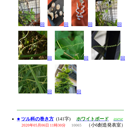
回
回
回
回
回
回
回
回
回
●
ツル科の巻き方
(141字)
ホワイトボード
asese
（小6創造発表室）
2020年05月06日 11時30分
10065