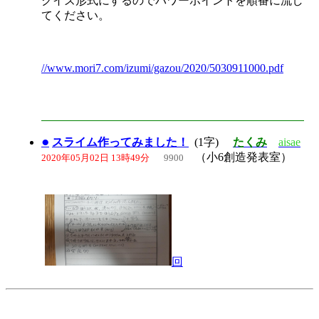
クイズ形式にするのでパワーポイントを順番に流し
てください。
//www.mori7.com/izumi/gazou/2020/5030911000.pdf
●
スライム作ってみました！
(1字)
たくみ
aisae
（小6創造発表室）
2020年05月02日 13時49分
9900
回