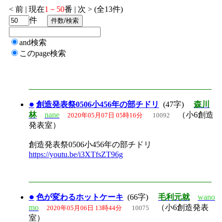
< 前 | 現在
1－50
番 | 次 > (全13件)
件
and検索
このpage検索
●
創造発表祭0506小456年の部チドリ
(47字)
森川
林
nane
（小6創造
2020年05月07日 05時16分
10092
発表室）
創造発表祭0506小456年の部チドリ
https://youtu.be/i3XTfsZT96g
●
色が変わるホットケーキ
(66字)
毛利元就
wano
mo
（小6創造発表
2020年05月06日 13時44分
10075
室）