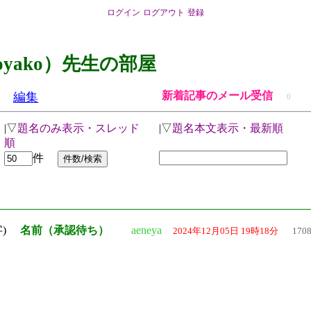
ログイン
ログアウト
登録
oyako）先生の部屋
新着記事のメール受信
編集
0
|▽
題名のみ表示・スレッド
|▽
題名本文表示・最新順
順
件
字)
名前（承認待ち）
aeneya
2024年12月05日 19時18分
170