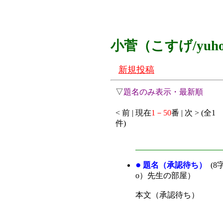
小菅（こすげ/yuh
新規投稿
▽
題名のみ表示・最新順
< 前 | 現在
1－50
番 | 次 > (全1
件)
●
題名（承認待ち）
(8
o）先生の部屋）
本文（承認待ち）