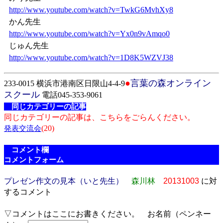
http://www.youtube.com/watch?v=TwkG6MvhXy8
かん先生
http://www.youtube.com/watch?v=Yx0n9vAmqo0
じゅん先生
http://www.youtube.com/watch?v=1D8K5WZVJ38
●
言葉の森オンライン
233-0015 横浜市港南区日限山4-4-9
スクール
電話045-353-9061
同じカテゴリーの記事
同じカテゴリーの記事は、こちらをごらんください。
(20)
発表交流会
コメント欄
コメントフォーム
プレゼン作文の見本（いと先生）
森川林
20131003
に対
するコメント
▽コメントはここにお書きください。 お名前（ペンネー