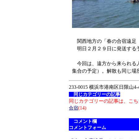
関西地方の「春の合宿遠足（3/
明日２月２９日に発送する予
今回は、遠方から来られる人
集合の予定）。解散も同じ場
233-0015 横浜市港南区日限山4-4
同じカテゴリーの記事
同じカテゴリーの記事は、こち
(14)
合宿
コメント欄
コメントフォーム