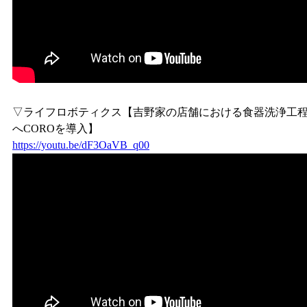
▽ライフロボティクス【吉野家の店舗における食器洗浄工
へCOROを導入】
https://youtu.be/dF3OaVB_q00