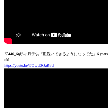
▽446_6歳5ヶ月子供『皿洗いできるようになってた』6 years
old
https://youtu.be/l7OwU2OaR9U