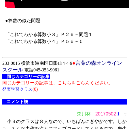
●算数の似た問題
「これでわかる算数小３」Ｐ２６－問題１
「これでわかる算数小４」Ｐ５６－５
●
言葉の森オンライン
233-0015 横浜市港南区日限山4-4-9
スクール
電話045-353-9061
同じカテゴリーの記事
同じカテゴリーの記事は、こちらをごらんください。
(0)
発表学習クラス
コメント欄
森川林
20170502
1
▽
小３のクラスは８人なので、いちばんにぎやかです。しか
も、みんな力作を次々にアップロードしてくれるので、先生