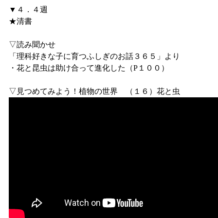
▼４．４週
★清書
▽読み聞かせ
「理科好きな子に育つふしぎのお話３６５」より
・花と昆虫は助け合って進化した（P１００）
▽見つめてみよう！植物の世界 （１６）花と虫