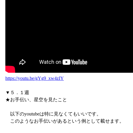
https://youtu.be/gYg9_xw4zIY
▼５．１週
★お手伝い、星空を見たこと
以下のyoutubeは特に見なくてもいいです。
このようなお手伝いがあるという例として載せます。