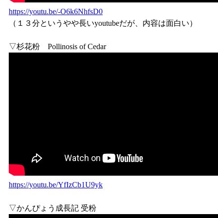
https://youtu.be/-O6k6NhfsD0
（１３分というやや長いyoutubeだが、内容は面白い）
▽杉花粉 Pollinosis of Cedar
https://youtu.be/YfIzCb1U9yk
▽かんぴょう成長記 受粉