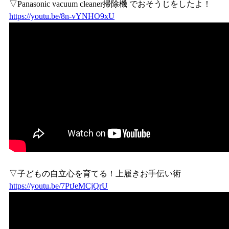
▽Panasonic vacuum cleaner掃除機 でおそうじをしたよ！
https://youtu.be/8n-vYNHO9xU
▽子どもの自立心を育てる！上履きお手伝い術
https://youtu.be/7PtJeMCjQrU