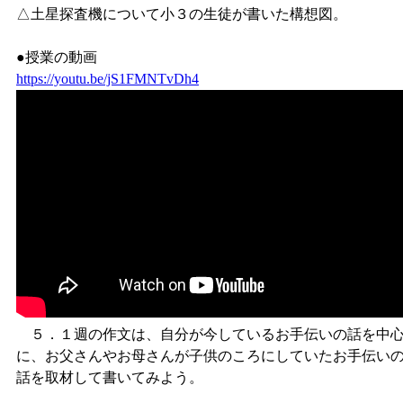
△土星探査機について小３の生徒が書いた構想図。
●授業の動画
https://youtu.be/jS1FMNTvDh4
５．１週の作文は、自分が今しているお手伝いの話を中
に、お父さんやお母さんが子供のころにしていたお手伝い
話を取材して書いてみよう。