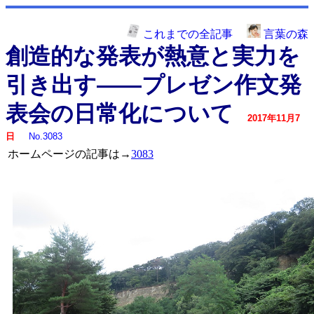
これまでの全記事
言葉の森
創造的な発表が熱意と実力を
引き出す――プレゼン作文発
表会の日常化について
2017年11月7
日
No.3083
ホームページの記事は→
3083