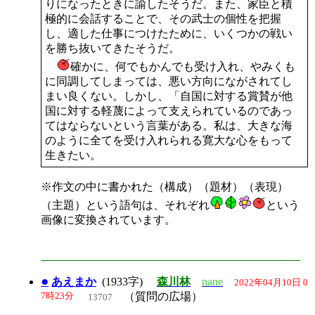
りになったときに諭したそうだ。また、家臣と積
極的に会話することで、その武士の個性を把握
し、適した仕事につけたために、いくつかの戦い
を勝ち抜いてきたそうだ。
確かに、何でもかんでも受け入れ、やみくも
に同調してしまっては、悪い方向にながされてし
まい良くない。しかし、「自国に対する賞賛が他
国に対する軽蔑によって支えられているのであっ
てはならないという言葉がある。私は、大きな海
のように全てを受け入れられる寛大な心をもって
生きたい。
※作文の中に書かれた（構成）（題材）（表現）
（主題）という語句は、それぞれ
という
画像に変換されています。
●
あえまか
(1933字)
森川林
nane
2022年04月10日 0
7時23分
（質問の広場）
13707