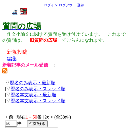
ログイン
ログアウト
登録
質問の広場
作文小論文に関する質問を受け付けています。 これまで
の質問は、「
旧質問の広場
」でごらんになれます。
新規投稿
編集
新着記事のメール受信
6
▽
題名のみ表示・最新順
|▽
題名のみ表示・スレッド順
|▽
題名本文表示・最新順
|▽
題名本文表示・スレッド順
< 前 | 現在
1－50
番 | 次 > (全38件)
件