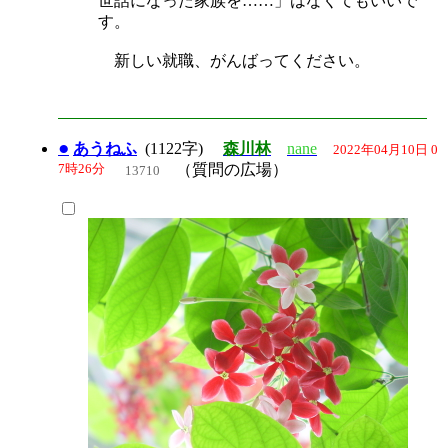
世話になった家族を……」はなくてもいいで
す。
新しい就職、がんばってください。
●
あうねふ
(1122字)
森川林
nane
2022年04月10日 0
7時26分
（質問の広場）
13710