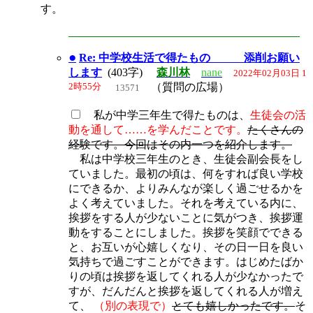
す。
●
Re: 中学校生活で得たもの 添削お願い
します
(403字)
森川林
nane
2022年02月03日 1
2時55分
（質問の広場）
13571
私が中学三年生で得たものは、
生徒会の活
動を通して……を学んだことです。
たくさんの
経験です。今回はその内一つを紹介します。
私は中学校三年生のとき、生徒会副会長をし
ていました。最初の頃は、何をすれば良い学校
にできるか、よりみんなが楽しく過ごせるかを
よく考えていました。それを考えている内に、
挨拶をする人が少ないことに気がつき、挨拶運
動をすることにしました。挨拶を笑顔でできる
と、お互いが心嬉しくなり、その日一日を良い
気持ちで過ごすことができます。はじめたばか
りの頃は挨拶を返してくれる人が少なかったで
すが、だんだんと挨拶を返してくれる人が増え
て、
（別の表現で）
とても嬉しかったです。
そ