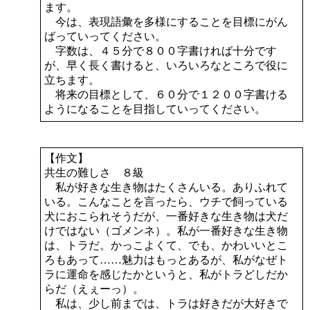
ます。
今は、表現語彙を多様にすることを目標にがん
ばっていってください。
字数は、４５分で８００字書ければ十分です
が、早く長く書けると、いろいろなところで役に
立ちます。
将来の目標として、６０分で１２００字書ける
ようになることを目指していってください。
【作文】
共生の難しさ ８級
私が好きな生き物はたくさんいる。ありふれて
いる。こんなことを言ったら、ウチで飼っている
犬におこられそうだが、一番好きな生き物は犬だ
けではない（ゴメンネ）。私が一番好きな生き物
は、トラだ。かっこよくて、でも、かわいいとこ
ろもあって……魅力はもっとあるが、私がなぜト
ラに運命を感じたかというと、私がトラどしだか
らだ（えぇーっ）。
私は、少し前までは、トラは好きだが大好きで