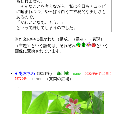
もしれません。
そんなことを考えながら、私は今日もチュッピ
に噛まれつつ、やっぱり白くて神秘的な美しさも
あるので、
「かわいいなあ、もう。」
といって許してしまうのでした。
※作文の中に書かれた（構成）（題材）（表現）
（主題）という語句は、それぞれ
という
画像に変換されています。
●
あおちわ
(1051字)
森川林
nane
2022年04月10日 0
7時26分
（質問の広場）
13709