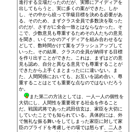
進行する立場だったのだが、実際にアイディアを
出してもらうと、実に多くの案ができた。しか
し、その中から絞って学級目標を決める必要があ
る。そのため、まずクラス全員で多数決を取った
のだが、さすがに全会一致とはならなかった。そ
こで、少数意見も尊重するためその人たちの意見
を聞き、いくつかのアイディアを組み合わせるな
どして、数時間かけて案をブラッシュアップして
いった。その結果、クラスの全員が納得する目標
を作り出すことができた。これは、まずはどの意
見も認め、自分と異なる意見でも尊重することが
できたから上手くまとまったにに違いない。ま
た、人間関係においても、お互いを認め合い、尊
重することはとても重要な点なのではないだろう
か。
また第二の方法としては、一人一人の個性を
大切にし、人間性を重要視する社会を作ること
だ。戦国武将であった武田信玄は、家臣を大切に
していたことでも知られている。具体的には、外
で無礼な振る舞いをしてしまった家臣に対して家
臣のプライドを考慮しその場では怒らず、二人き