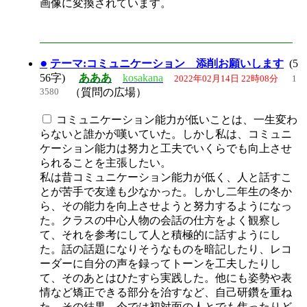
画像に変換されています。
●
テーマ:コミュニケーション 添削お願いします
(5
56字)
あああ
kosakana
2022年02月14日 22時08分
1
3580
（質問の広場）
コミュニケーション能力が低いことは、一生変わ
らないと誰かが嘆いていた。しかし私は、コミュニ
ケーション能力は努力と工夫でいくらでも向上させ
られることを主張したい。
私は昔コミュニケーション能力が低く、人と話すこ
とが苦手で友達も少なかった。しかし二年生の冬か
ら、その能力を向上させようと努力するようになっ
た。クラスの中心人物の会話の仕方をよく観察し
て、それを参考にして人と積極的に話すようにし
た。話の話題になりそうなものを暗記したり、レコ
ーダーに自分の声を録ってトーンを工夫したりし
て、そのあとはひたすら実践した。他にも姿勢や表
情など矯正できる部分を治すなど、自己研鑽を重ね
た。その結果、今では初対面の人とでも焦ったりど