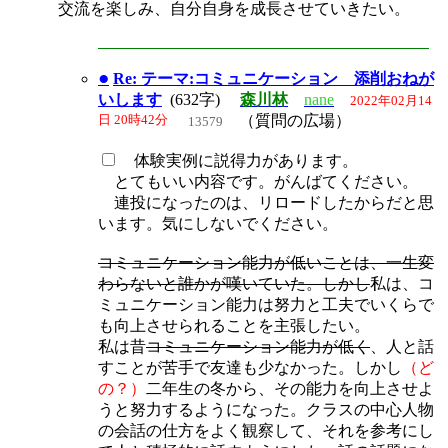
交流を楽しみ、自分自身を成長させていきたい。
●
Re: テーマ:コミュニケーション 添削おねが
いします
(632字)
森川林
nane
2022年02月14
日 20時42分
（質問の広場）
13579
体験実例に説得力があります。
とてもいい内容です。がんばてください。
連投になったのは、リロードしたからだと思
います。気にしないでください。
コミュニケーション能力が低いことは、一生変
わらないと誰かが嘆いていた。しかし
私は、コ
ミュニケーション能力は努力と工夫でいくらで
も向上させられることを主張したい。
私は昔
コミュニケーション能力が低く
、人と話
すことが苦手で友達も少なかった。しかし
（ど
の？）
二年生の冬から、その能力を向上させよ
うと努力するようになった。クラスの中心人物
の会話の仕方をよく観察して、それを参考にし