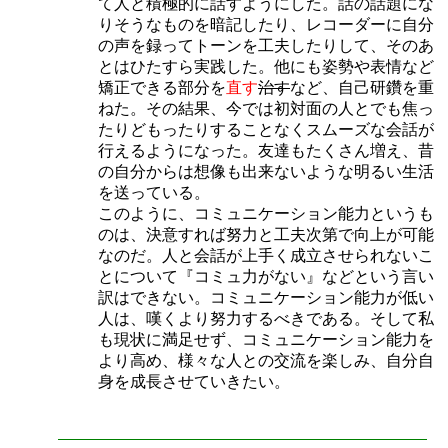
て人と積極的に話すようにした。話の話題にな
りそうなものを暗記したり、レコーダーに自分
の声を録ってトーンを工夫したりして、そのあ
とはひたすら実践した。他にも姿勢や表情など
矯正できる部分を
直す
治す
など、自己研鑽を重
ねた。その結果、今では初対面の人とでも焦っ
たりどもったりすることなくスムーズな会話が
行えるようになった。友達もたくさん増え、昔
の自分からは想像も出来ないような明るい生活
を送っている。
このように、コミュニケーション能力というも
のは、決意すれば努力と工夫次第で向上が可能
なのだ。人と会話が上手く成立させられないこ
とについて『コミュ力がない』などという言い
訳はできない。コミュニケーション能力が低い
人は、嘆くより努力するべきである。そして私
も現状に満足せず、コミュニケーション能力を
より高め、様々な人との交流を楽しみ、自分自
身を成長させていきたい。