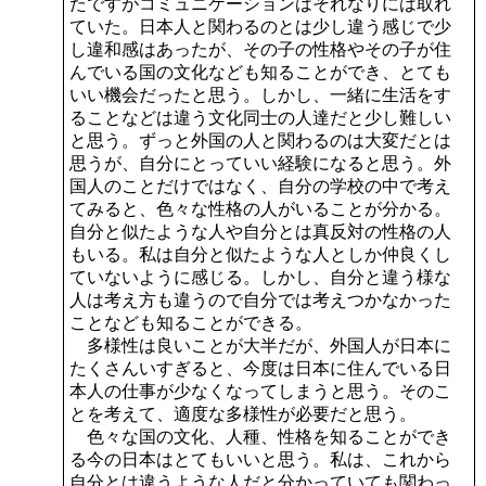
たですがコミュニケーションはそれなりには取れ
ていた。日本人と関わるのとは少し違う感じで少
し違和感はあったが、その子の性格やその子が住
んでいる国の文化なども知ることができ、とても
いい機会だったと思う。しかし、一緒に生活をす
ることなどは違う文化同士の人達だと少し難しい
と思う。ずっと外国の人と関わるのは大変だとは
思うが、自分にとっていい経験になると思う。外
国人のことだけではなく、自分の学校の中で考え
てみると、色々な性格の人がいることが分かる。
自分と似たような人や自分とは真反対の性格の人
もいる。私は自分と似たような人としか仲良くし
ていないように感じる。しかし、自分と違う様な
人は考え方も違うので自分では考えつかなかった
ことなども知ることができる。
多様性は良いことが大半だが、外国人が日本に
たくさんいすぎると、今度は日本に住んでいる日
本人の仕事が少なくなってしまうと思う。そのこ
とを考えて、適度な多様性が必要だと思う。
色々な国の文化、人種、性格を知ることができ
る今の日本はとてもいいと思う。私は、これから
自分とは違うような人だと分かっていても関わっ