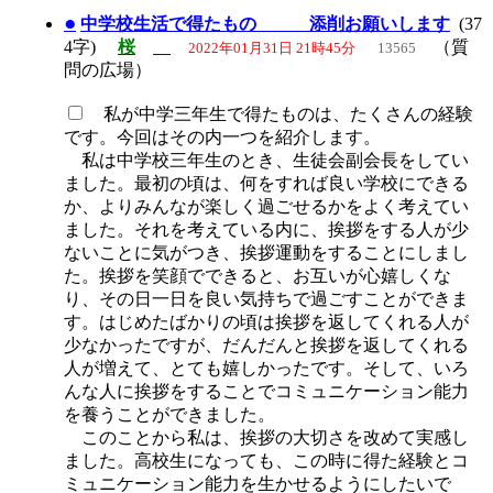
●
中学校生活で得たもの 添削お願いします
(37
4字)
桜
（質
2022年01月31日 21時45分
13565
問の広場）
私が中学三年生で得たものは、たくさんの経験
です。今回はその内一つを紹介します。
私は中学校三年生のとき、生徒会副会長をしてい
ました。最初の頃は、何をすれば良い学校にできる
か、よりみんなが楽しく過ごせるかをよく考えてい
ました。それを考えている内に、挨拶をする人が少
ないことに気がつき、挨拶運動をすることにしまし
た。挨拶を笑顔でできると、お互いが心嬉しくな
り、その日一日を良い気持ちで過ごすことができま
す。はじめたばかりの頃は挨拶を返してくれる人が
少なかったですが、だんだんと挨拶を返してくれる
人が増えて、とても嬉しかったです。そして、いろ
んな人に挨拶をすることでコミュニケーション能力
を養うことができました。
このことから私は、挨拶の大切さを改めて実感し
ました。高校生になっても、この時に得た経験とコ
ミュニケーション能力を生かせるようにしたいで