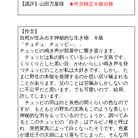
【講評】山田万葉様
★作文検定８級合格
【作文】
自然が生み出す神秘的な生き物 ８級
「チュチュ、チュッピ―。」
チュッピの鳴き声が部屋中に響き渡ります。
チュッピは私の飼っているシルバー文鳥です。
くりくりとした黒い目、かわいらしい鳴き声を持
つチュッピのことが私は大好きです。しかし、た
まに野生の本能を発揮するのか思い切り噛まれる
ことがあります。父のことは甘噛みしかしないの
に不公平だと思います。でも可愛いので、結局、
許してしまいます。
チュッピの羽は白と灰色の間くらいの色なので
すが、もともとの野生の文鳥もこのような美しい
神秘的な羽をもっているのでしょうか。調べてみ
るとこのチュッピの「白さ」はアルビノ種と呼ば
れ、突然変異によって白くなったそうです。色素
が遺伝子の欠損により落ちてしまった、そんな羽