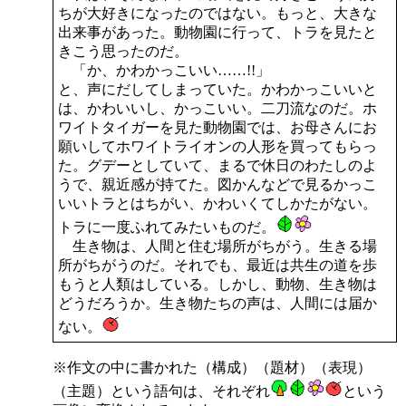
ちが大好きになったのではない。もっと、大きな
出来事があった。動物園に行って、トラを見たと
きこう思ったのだ。
「か、かわかっこいい……!!」
と、声にだしてしまっていた。かわかっこいいと
は、かわいいし、かっこいい。二刀流なのだ。ホ
ワイトタイガーを見た動物園では、お母さんにお
願いしてホワイトライオンの人形を買ってもらっ
た。グデーとしていて、まるで休日のわたしのよ
うで、親近感が持てた。図かんなどで見るかっこ
いいトラとはちがい、かわいくてしかたがない。
トラに一度ふれてみたいものだ。
生き物は、人間と住む場所がちがう。生きる場
所がちがうのだ。それでも、最近は共生の道を歩
もうと人類はしている。しかし、動物、生き物は
どうだろうか。生き物たちの声は、人間には届か
ない。
※作文の中に書かれた（構成）（題材）（表現）
（主題）という語句は、それぞれ
という