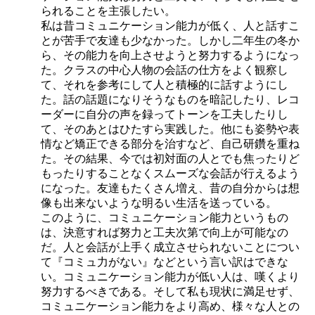
られることを主張したい。
私は昔コミュニケーション能力が低く、人と話すこ
とが苦手で友達も少なかった。しかし二年生の冬か
ら、その能力を向上させようと努力するようになっ
た。クラスの中心人物の会話の仕方をよく観察し
て、それを参考にして人と積極的に話すようにし
た。話の話題になりそうなものを暗記したり、レコ
ーダーに自分の声を録ってトーンを工夫したりし
て、そのあとはひたすら実践した。他にも姿勢や表
情など矯正できる部分を治すなど、自己研鑽を重ね
た。その結果、今では初対面の人とでも焦ったりど
もったりすることなくスムーズな会話が行えるよう
になった。友達もたくさん増え、昔の自分からは想
像も出来ないような明るい生活を送っている。
このように、コミュニケーション能力というもの
は、決意すれば努力と工夫次第で向上が可能なの
だ。人と会話が上手く成立させられないことについ
て『コミュ力がない』などという言い訳はできな
い。コミュニケーション能力が低い人は、嘆くより
努力するべきである。そして私も現状に満足せず、
コミュニケーション能力をより高め、様々な人との