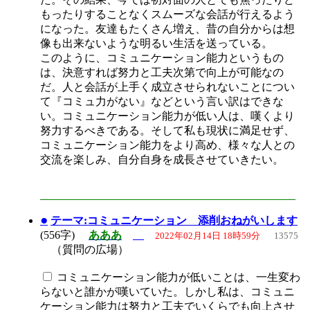
もったりすることなくスムーズな会話が行えるよう
になった。友達もたくさん増え、昔の自分からは想
像も出来ないような明るい生活を送っている。
このように、コミュニケーション能力というもの
は、決意すれば努力と工夫次第で向上が可能なの
だ。人と会話が上手く成立させられないことについ
て『コミュ力がない』などという言い訳はできな
い。コミュニケーション能力が低い人は、嘆くより
努力するべきである。そして私も現状に満足せず、
コミュニケーション能力をより高め、様々な人との
交流を楽しみ、自分自身を成長させていきたい。
●
テーマ:コミュニケーション 添削おねがいします
(556字)
あああ
2022年02月14日 18時59分
13575
（質問の広場）
コミュニケーション能力が低いことは、一生変わ
らないと誰かが嘆いていた。しかし私は、コミュニ
ケーション能力は努力と工夫でいくらでも向上させ