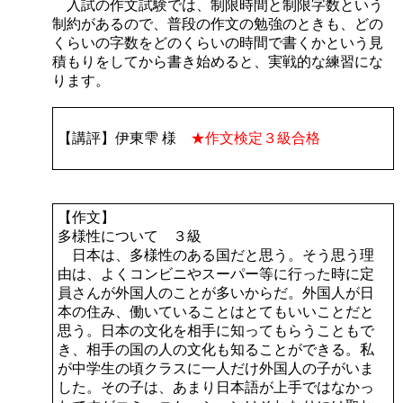
入試の作文試験では、制限時間と制限字数という
制約があるので、普段の作文の勉強のときも、どの
くらいの字数をどのくらいの時間で書くかという見
積もりをしてから書き始めると、実戦的な練習にな
ります。
【講評】伊東雫 様
★作文検定３級合格
【作文】
多様性について ３級
日本は、多様性のある国だと思う。そう思う理
由は、よくコンビニやスーパー等に行った時に定
員さんが外国人のことが多いからだ。外国人が日
本の住み、働いていることはとてもいいことだと
思う。日本の文化を相手に知ってもらうこともで
き、相手の国の人の文化も知ることができる。私
が中学生の頃クラスに一人だけ外国人の子がいま
した。その子は、あまり日本語が上手ではなかっ