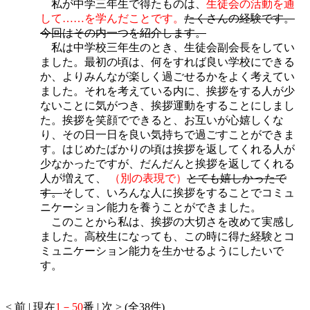
私が中学三年生で得たものは、
生徒会の活動を通
して……を学んだことです。
たくさんの経験です。
今回はその内一つを紹介します。
私は中学校三年生のとき、生徒会副会長をしてい
ました。最初の頃は、何をすれば良い学校にできる
か、よりみんなが楽しく過ごせるかをよく考えてい
ました。それを考えている内に、挨拶をする人が少
ないことに気がつき、挨拶運動をすることにしまし
た。挨拶を笑顔でできると、お互いが心嬉しくな
り、その日一日を良い気持ちで過ごすことができま
す。はじめたばかりの頃は挨拶を返してくれる人が
少なかったですが、だんだんと挨拶を返してくれる
人が増えて、
（別の表現で）
とても嬉しかったで
す。
そして、いろんな人に挨拶をすることでコミュ
ニケーション能力を養うことができました。
このことから私は、挨拶の大切さを改めて実感し
ました。高校生になっても、この時に得た経験とコ
ミュニケーション能力を生かせるようにしたいで
す。
< 前 | 現在
1－50
番 | 次 > (全38件)