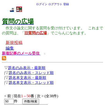
ログイン
ログアウト
登録
質問の広場
作文小論文に関する質問を受け付けています。 これまで
の質問は、「
旧質問の広場
」でごらんになれます。
新規投稿
編集
新着記事のメール受信
6
▽
題名のみ表示・最新順
|▽
題名のみ表示・スレッド順
|▽
題名本文表示・最新順
|▽
題名本文表示・スレッド順
< 前 | 現在
1－50
番 | 次 > (全38件)
件