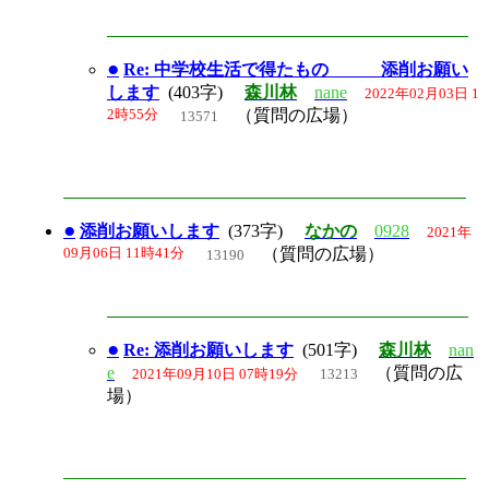
●
Re: 中学校生活で得たもの 添削お願い
します
(403字)
森川林
nane
2022年02月03日 1
2時55分
（質問の広場）
13571
●
添削お願いします
(373字)
なかの
0928
2021年
09月06日 11時41分
（質問の広場）
13190
●
Re: 添削お願いします
(501字)
森川林
nan
e
（質問の広
2021年09月10日 07時19分
13213
場）