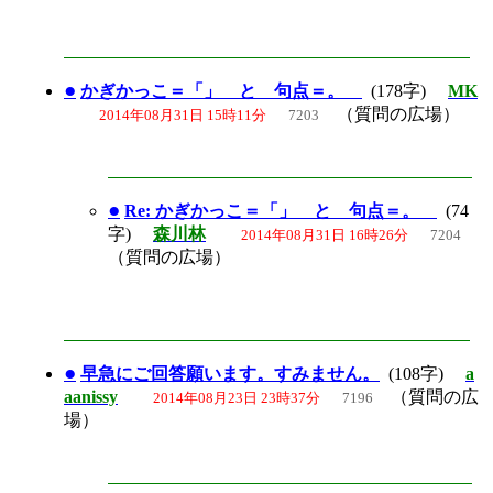
●
かぎかっこ＝「」 と 句点＝。
(178字)
MK
（質問の広場）
2014年08月31日 15時11分
7203
●
Re: かぎかっこ＝「」 と 句点＝。
(74
字)
森川林
2014年08月31日 16時26分
7204
（質問の広場）
●
早急にご回答願います。すみません。
(108字)
a
aanissy
（質問の広
2014年08月23日 23時37分
7196
場）