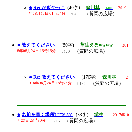
●
Re: かぎかっこ
(40字)
森川林
nane
2019
年08月17日 01時54分
（質問の広場）
9285
●
教えてください。
(50字)
草生えるwwww
201
8年08月24日 16時16分
（質問の広場）
9129
●
Re: 教えてください。
(176字)
森川林
2
018年08月24日 16時25分
（質問の広場）
9130
●
名前を書く場所について
(33字)
学生
2017年10
月23日 23時39分
（質問の広場）
8716