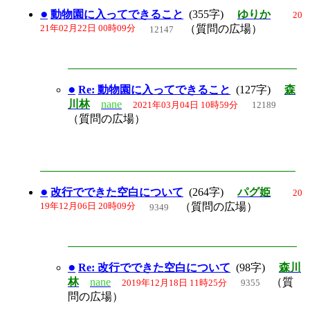
●
動物園に入ってできること
(355字)
ゆりか
20
21年02月22日 00時09分
（質問の広場）
12147
●
Re: 動物園に入ってできること
(127字)
森
川林
nane
2021年03月04日 10時59分
12189
（質問の広場）
●
改行でできた空白について
(264字)
パグ姫
20
19年12月06日 20時09分
（質問の広場）
9349
●
Re: 改行でできた空白について
(98字)
森川
林
nane
（質
2019年12月18日 11時25分
9355
問の広場）