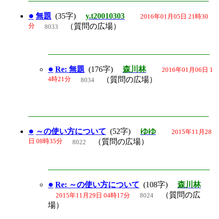
●
無題
(35字)
y.t20010303
2016年01月05日 21時30
分
（質問の広場）
8033
●
Re: 無題
(176字)
森川林
2016年01月06日 1
4時21分
（質問の広場）
8034
●
～の使い方について
(52字)
ゆゆ
2015年11月28
日 08時35分
（質問の広場）
8022
●
Re: ～の使い方について
(108字)
森川林
（質問の広
2015年11月29日 04時17分
8024
場）