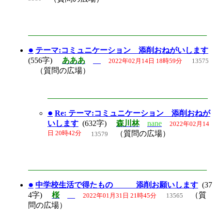
●
テーマ:コミュニケーション 添削おねがいします
(556字)
あああ
2022年02月14日 18時59分
13575
（質問の広場）
●
Re: テーマ:コミュニケーション 添削おねが
いします
(632字)
森川林
nane
2022年02月14
日 20時42分
（質問の広場）
13579
●
中学校生活で得たもの 添削お願いします
(37
4字)
桜
（質
2022年01月31日 21時45分
13565
問の広場）