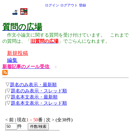
ログイン
ログアウト
登録
質問の広場
作文小論文に関する質問を受け付けています。 これまで
の質問は、「
旧質問の広場
」でごらんになれます。
新規投稿
編集
新着記事のメール受信
6
▽
題名のみ表示・最新順
|▽
題名のみ表示・スレッド順
|▽
題名本文表示・最新順
|▽
題名本文表示・スレッド順
< 前 | 現在
1－50
番 | 次 > (全38件)
件