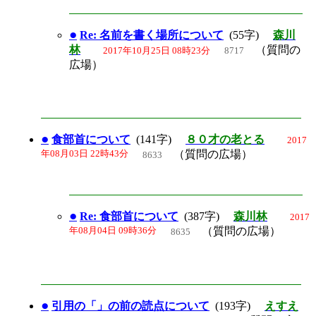
●
Re: 名前を書く場所について
(55字)
森川
林
（質問の
2017年10月25日 08時23分
8717
広場）
●
食部首について
(141字)
８０才の老とる
2017
年08月03日 22時43分
（質問の広場）
8633
●
Re: 食部首について
(387字)
森川林
2017
年08月04日 09時36分
（質問の広場）
8635
●
引用の「」の前の読点について
(193字)
えすえ