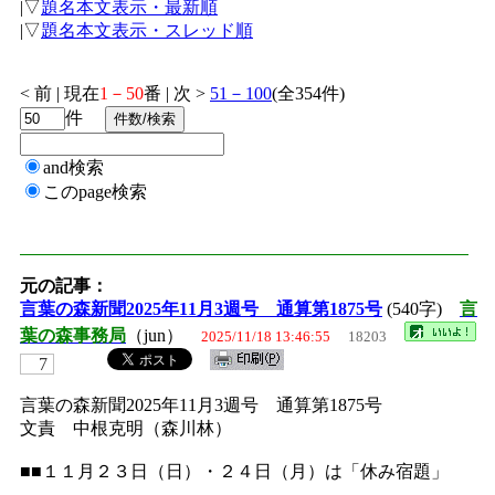
|▽
題名本文表示・最新順
|▽
題名本文表示・スレッド順
< 前 | 現在
1－50
番 | 次 >
51－100
(全354件)
件
and検索
このpage検索
元の記事：
言葉の森新聞2025年11月3週号 通算第1875号
(540字)
言
葉の森事務局
（jun）
2025/11/18 13:46:55
18203
7
言葉の森新聞2025年11月3週号 通算第1875号
文責 中根克明（森川林）
■■１１月２３日（日）・２４日（月）は「休み宿題」