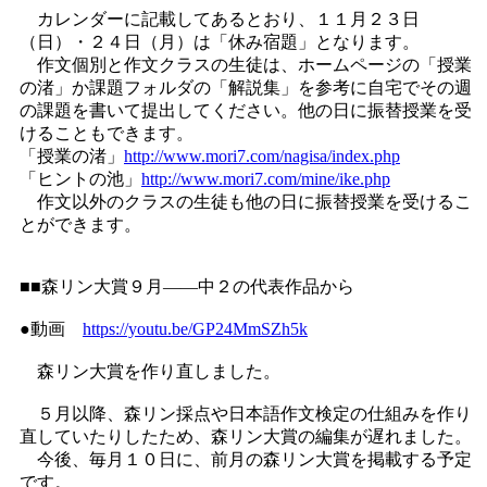
カレンダーに記載してあるとおり、１１月２３日
（日）・２４日（月）は「休み宿題」となります。
作文個別と作文クラスの生徒は、ホームページの「授業
の渚」か課題フォルダの「解説集」を参考に自宅でその週
の課題を書いて提出してください。他の日に振替授業を受
けることもできます。
「授業の渚」
http://www.mori7.com/nagisa/index.php
「ヒントの池」
http://www.mori7.com/mine/ike.php
作文以外のクラスの生徒も他の日に振替授業を受けるこ
とができます。
■■森リン大賞９月――中２の代表作品から
●動画
https://youtu.be/GP24MmSZh5k
森リン大賞を作り直しました。
５月以降、森リン採点や日本語作文検定の仕組みを作り
直していたりしたため、森リン大賞の編集が遅れました。
今後、毎月１０日に、前月の森リン大賞を掲載する予定
です。