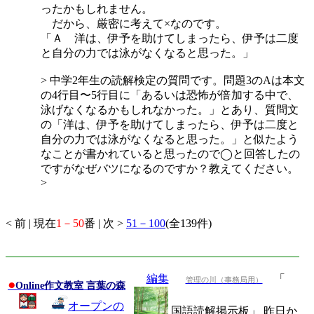
ったかもしれません。
だから、厳密に考えて×なのです。
「Ａ 洋は、伊予を助けてしまったら、伊予は二度
と自分の力では泳がなくなると思った。」
> 中学2年生の読解検定の質問です。問題3のAは本文
の4行目〜5行目に「あるいは恐怖が倍加する中で、
泳げなくなるかもしれなかった。」とあり、質問文
の「洋は、伊予を助けてしまったら、伊予は二度と
自分の力では泳がなくなると思った。」と似たよう
なことが書かれていると思ったので◯と回答したの
ですがなぜバツになるのですか？教えてください。
>
< 前 | 現在
1－50
番 | 次 >
51－100
(全139件)
編集
「
管理の川（事務局用）
●
Online作文教室 言葉の森
オープンの
国語読解掲示板」 昨日か