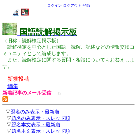
ログイン
ログアウト
登録
国語読解掲示板
（旧称：読解検定掲示板）
読解検定を中心とした国語、読解、記述などの情報交換コ
ミュニティとして編成します。
また、読解検定に関する質問・相談についてもお答えしま
す。
新規投稿
編集
新着記事のメール受信
15
▽
題名のみ表示・最新順
|▽
題名のみ表示・スレッド順
|▽
題名本文表示・最新順
|▽
題名本文表示・スレッド順