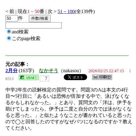
< 前 | 現在
1－50
番 | 次 >
51－100
(全139件)
件
and検索
このpage検索
元の記事：
2月分
(163字)
なかそう
（nakasou）
2026/02/25 22:47:15
1
7
8311
中学2年生の読解検定の質問です。問題3のAは本文の4行
目〜5行目に「あるいは恐怖が倍加する中で、泳げなくな
るかもしれなかった。」とあり、質問文の「洋は、伊予を
助けてしまったら、伊予は二度と自分の力では泳がなくな
ると思った。」と似たようなことが書かれていると思った
ので◯と回答したのですがなぜバツになるのですか？教え
てください。