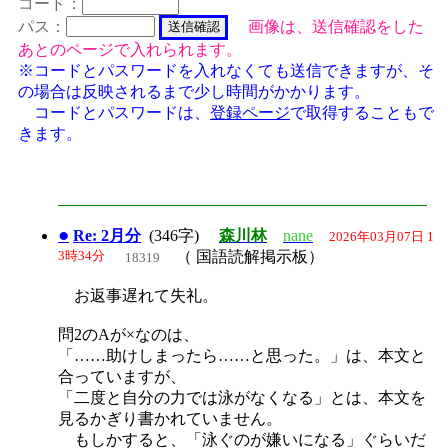
コード：
パス：
画像は、送信確認をした
あとのページで入れられます。
※コードとパスワードを入れなくても送信できますが、そ
の場合は反映されるまで少し時間がかかります。
コードとパスワードは、
登録ページ
で取得することもで
きます。
●
Re: 2月分
(346字)
森川林
nane
2026年03月07日 1
3時34分
（ 国語読解掲示板）
18319
お返事遅れて失礼。
問2のAが×なのは、
「……助けしまったら……と思った。」は、本文と
合っていますが、
「二度と自分の力では泳がなくなる」とは、本文を
見るかぎり書かれていません。
もしかすると、「泳ぐのが嫌いになる」ぐらいだ