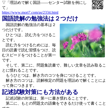
▽「理詰めで解く国語――センター試験を例にし
て」
https://www.mori7.com/as/2334.html
国語読解の勉強法は２つだけ
国語読解の勉強法の基本は２
つだけです。
ひとつは、読む力をつけるこ
とです。
読む力をつけるためには、毎
日の読書で読む習慣をつけ、読
むスピードをつけることが第一
です。
そして、第二に、問題集読書で、難しい文章を読み取るこ
とに慣れることです。
もうひとつは、解き方のコツを身につけることです。
解き方のコツは、読解検定の問題を理詰めで解くことによ
って身につきます。
記述試験対策にも方法がある
記述試験の対策は、第一に書き慣れることです。
第二に、もとの問題文の語彙をできるだけ使って書くこと