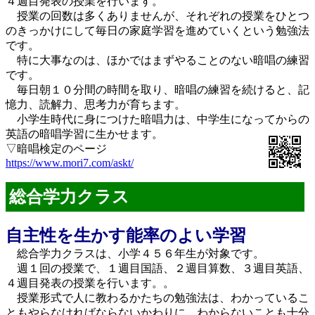
４週目発表の授業を行います。
授業の回数は多くありませんが、それぞれの授業をひとつ
のきっかけにして毎日の家庭学習を進めていくという勉強法
です。
特に大事なのは、ほかではまずやることのない暗唱の練習
です。
毎日朝１０分間の時間を取り、暗唱の練習を続けると、記
憶力、読解力、思考力が育ちます。
小学生時代に身につけた暗唱力は、中学生になってからの
英語の暗唱学習に生かせます。
▽暗唱検定のページ
https://www.mori7.com/askt/
総合学力クラス
自主性を生かす能率のよい学習
総合学力クラスは、小学４５６年生が対象です。
週１回の授業で、１週目国語、２週目算数、３週目英語、
４週目発表の授業を行います。。
授業形式で人に教わるかたちの勉強法は、わかっているこ
ともやらなければならないかわりに、わからないことも十分