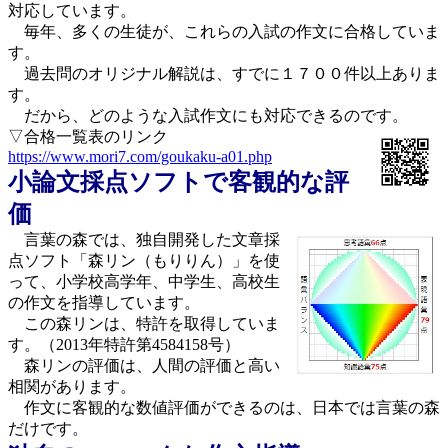
対応しています。
毎年、多くの生徒が、これらの入試の作文に合格していま
す。
過去問のオリジナル解説は、すでに１７００件以上ありま
す。
だから、どのような入試作文にも対応できるのです。
▽合格一覧表のリンク
https://www.mori7.com/goukaku-a01.php
小論文採点ソフトで客観的な評
価
言葉の森では、独自開発した文章採
点ソフト「森リン（もりりん）」を使
って、小学校高学年、中学生、高校生
の作文を指導しています。
この森リンは、特許を取得していま
す。（2013年特許第4584158号）
森リンの評価は、人間の評価と高い
相関があります。
作文に客観的な数値評価ができるのは、日本では言葉の森
だけです。