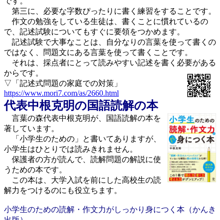
です。
第三に、必要な字数ぴったりに書く練習をすることです。
作文の勉強をしている生徒は、書くことに慣れているの
で、記述試験についてもすぐに要領をつかめます。
記述試験で大事なことは、自分なりの言葉を使って書くの
ではなく、問題文にある言葉を使って書くことです。
それは、採点者にとって読みやすい記述を書く必要がある
からです。
▽「記述式問題の家庭での対策」
https://www.mori7.com/as/2660.html
代表中根克明の国語読解の本
言葉の森代表中根克明が、国語読解の本を
著しています。
「小学生のための」と書いてありますが、
小学生はひとりでは読みきれません。
保護者の方が読んで、読解問題の解説に使
うための本です。
この本は、大学入試を前にした高校生の読
解力をつけるのにも役立ちます。
小学生のための読解・作文力がしっかり身につく本（かんき
出版）