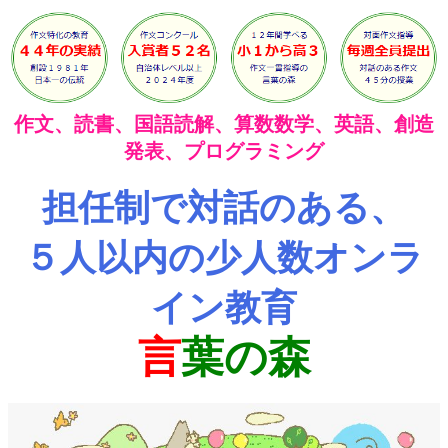
作文、読書、国語読解、算数数学、英語、創造
発表、プログラミング
担任制で対話のある、
５人以内の少人数オンラ
イン教育
言
葉の森