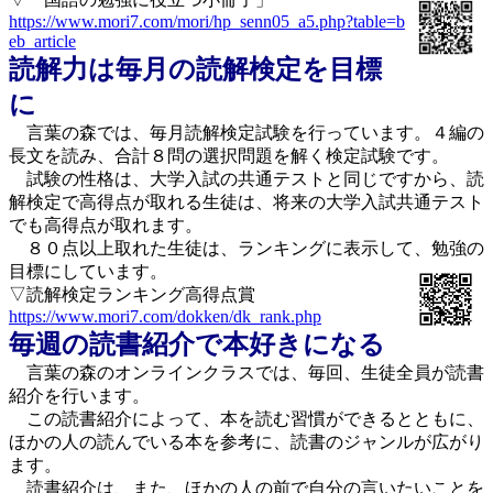
https://www.mori7.com/mori/hp_senn05_a5.php?table=b
eb_article
読解力は毎月の読解検定を目標
に
言葉の森では、毎月読解検定試験を行っています。４編の
長文を読み、合計８問の選択問題を解く検定試験です。
試験の性格は、大学入試の共通テストと同じですから、読
解検定で高得点が取れる生徒は、将来の大学入試共通テスト
でも高得点が取れます。
８０点以上取れた生徒は、ランキングに表示して、勉強の
目標にしています。
▽読解検定ランキング高得点賞
https://www.mori7.com/dokken/dk_rank.php
毎週の読書紹介で本好きになる
言葉の森のオンラインクラスでは、毎回、生徒全員が読書
紹介を行います。
この読書紹介によって、本を読む習慣ができるとともに、
ほかの人の読んでいる本を参考に、読書のジャンルが広がり
ます。
読書紹介は、また、ほかの人の前で自分の言いたいことを