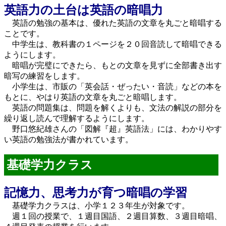
英語力の土台は英語の暗唱力
英語の勉強の基本は、優れた英語の文章を丸ごと暗唱する
ことです。
中学生は、教科書の１ページを２０回音読して暗唱できる
ようにします。
暗唱が完璧にできたら、もとの文章を見ずに全部書き出す
暗写の練習をします。
小学生は、市販の「英会話・ぜったい・音読」などの本を
もとに、やはり英語の文章を丸ごと暗唱します。
英語の問題集は、問題を解くよりも、文法の解説の部分を
繰り返し読んで理解するようにします。
野口悠紀雄さんの「図解『超』英語法」には、わかりやす
い英語の勉強法が書かれています。
基礎学力クラス
記憶力、思考力が育つ暗唱の学習
基礎学力クラスは、小学１２３年生が対象です。
週１回の授業で、１週目国語、２週目算数、３週目暗唱、