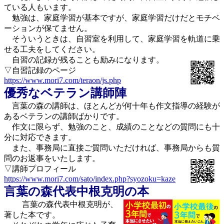
ている人もいます。
勉強は、家庭学習が基本ですが、家庭学習だけだとモチベ
ーションが保てません。
そういうときは、自習室を利用して、家庭学習を軌道に乗
せる工夫をしてください。
自習の記録が残ることも励みになります。
▽自習記録のページ
https://www.mori7.com/teraon/js.php
優秀なベテラン講師陣
言葉の森の講師は、ほとんどが何十年も作文指導の経験が
あるベテランの講師ばかりです。
作文に限らず、勉強のこと、成績のことなどの質問にも十
分に対応できます。
また、事務局に直接ご質問いただければ、事務局からも質
問のお返事をいたします。
▽講師プロフィール
https://www.mori7.com/sato/index.php?syozoku=kaze
言葉の森代表中根克明の本
言葉の森代表中根克明が、
著した本です。