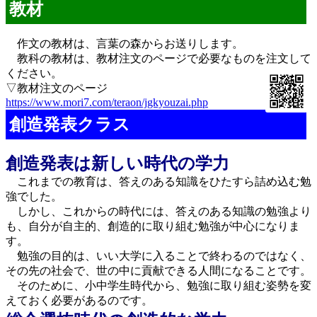
教材
作文の教材は、言葉の森からお送りします。
教科の教材は、教材注文のページで必要なものを注文して
ください。
▽教材注文のページ
https://www.mori7.com/teraon/jgkyouzai.php
創造発表クラス
創造発表は新しい時代の学力
これまでの教育は、答えのある知識をひたすら詰め込む勉
強でした。
しかし、これからの時代には、答えのある知識の勉強より
も、自分が自主的、創造的に取り組む勉強が中心になりま
す。
勉強の目的は、いい大学に入ることで終わるのではなく、
その先の社会で、世の中に貢献できる人間になることです。
そのために、小中学生時代から、勉強に取り組む姿勢を変
えておく必要があるのです。