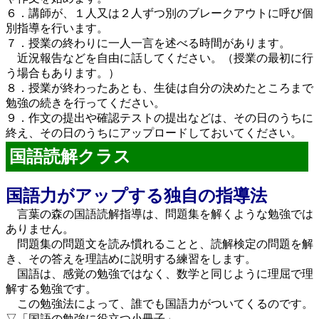
６．講師が、１人又は２人ずつ別のブレークアウトに呼び個
別指導を行います。
７．授業の終わりに一人一言を述べる時間があります。
近況報告などを自由に話してください。（授業の最初に行
う場合もあります。）
８．授業が終わったあとも、生徒は自分の決めたところまで
勉強の続きを行ってください。
９．作文の提出や確認テストの提出などは、その日のうちに
終え、その日のうちにアップロードしておいてください。
国語読解クラス
国語力がアップする独自の指導法
言葉の森の国語読解指導は、問題集を解くような勉強では
ありません。
問題集の問題文を読み慣れることと、読解検定の問題を解
き、その答えを理詰めに説明する練習をします。
国語は、感覚の勉強ではなく、数学と同じように理屈で理
解する勉強です。
この勉強法によって、誰でも国語力がついてくるのです。
▽「国語の勉強に役立つ小冊子」