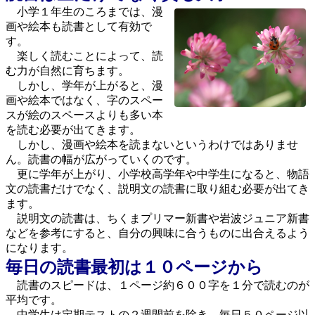
小学１年生のころまでは、漫
画や絵本も読書として有効で
す。
楽しく読むことによって、読
む力が自然に育ちます。
しかし、学年が上がると、漫
画や絵本ではなく、字のスペー
スが絵のスペースよりも多い本
を読む必要が出てきます。
しかし、漫画や絵本を読まないというわけではありませ
ん。読書の幅が広がっていくのです。
更に学年が上がり、小学校高学年や中学生になると、物語
文の読書だけでなく、説明文の読書に取り組む必要が出てき
ます。
説明文の読書は、ちくまプリマー新書や岩波ジュニア新書
などを参考にすると、自分の興味に合うものに出合えるよう
になります。
毎日の読書最初は１０ページから
読書のスピードは、１ページ約６００字を１分で読むのが
平均です。
中学生は定期テストの２週間前を除き、毎日５０ページ以