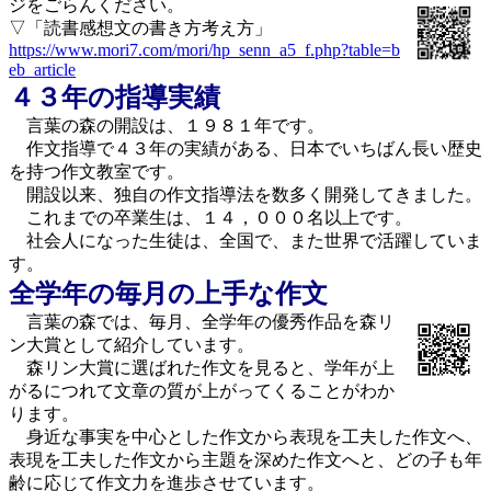
ジをごらんください。
▽「読書感想文の書き方考え方」
https://www.mori7.com/mori/hp_senn_a5_f.php?table=b
eb_article
４３年の指導実績
言葉の森の開設は、１９８１年です。
作文指導で４３年の実績がある、日本でいちばん長い歴史
を持つ作文教室です。
開設以来、独自の作文指導法を数多く開発してきました。
これまでの卒業生は、１４，０００名以上です。
社会人になった生徒は、全国で、また世界で活躍していま
す。
全学年の毎月の上手な作文
言葉の森では、毎月、全学年の優秀作品を森リ
ン大賞として紹介しています。
森リン大賞に選ばれた作文を見ると、学年が上
がるにつれて文章の質が上がってくることがわか
ります。
身近な事実を中心とした作文から表現を工夫した作文へ、
表現を工夫した作文から主題を深めた作文へと、どの子も年
齢に応じて作文力を進歩させています。