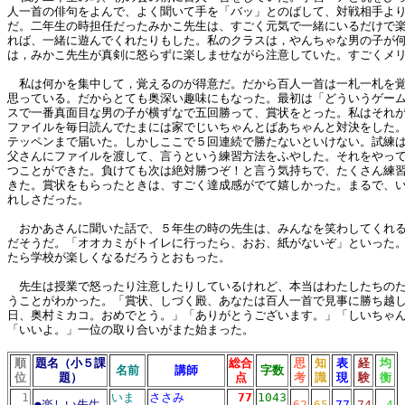
人一首の俳句をよんで、よく聞いて手を「バッ」とのばして、対戦相手よ
だ。二年生の時担任だったみかこ先生は、すごく元気で一緒にいるだけで
れば、一緒に遊んでくれたりもした。私のクラスは，やんちゃな男の子が
は，みかこ先生が真剣に怒らずに楽しませながら注意していた。すごくメ
私は何かを集中して，覚えるのが得意だ。だから百人一首は一札一札を覚
思っている。だからとても奥深い趣味にもなった。最初は「どういうゲー
スで一番真面目な男の子が横ずなで五回勝って、賞状をとった。私はそれ
ファイルを毎日読んでたまには家でじいちゃんとばあちゃんと対決をした
テッペンまで届いた。しかしここで５回連続で勝たないといけない。試練
父さんにファイルを渡して、言うという練習方法をふやした。それをやっ
つことができた。負けても次は絶対勝つぞ！と言う気持ちで、たくさん練
きた。賞状をもらったときは、すごく達成感がでて嬉しかった。まるで、
れしさだった。
おかあさんに聞いた話で、５年生の時の先生は、みんなを笑わしてくれる
だそうだ。「オオカミがトイレに行ったら、おお、紙がないぞ」といった
たら学校が楽しくなるだろうとおもった。
先生は授業で怒ったり注意したりしているけれど、本当はわたしたちのた
うことがわかった。「賞状、しづく殿、あなたは百人一首で見事に勝ち越
日、奥村ミカコ。おめでとう。」「ありがとうございます。」「しいちゃ
「いいよ。」一位の取り合いがまた始まった。
順
題名（小５課
総合
思
知
表
経
均
名前
講師
字数
位
題）
点
考
識
現
験
衡
1
いま
ささみ
77
1043
●
楽しい先生
62
65
77
74
4