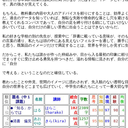
そ、真の強さが見えてくる。
もちろん、教科書の内容や大人のアドバイスを頼りにすることは、効率よ
だ。過去のデータを知っていれば、無駄な失敗や致命的な落とし穴を避け
教えてくれるコンパスであって、自分の足を縛り付ける鎖にしてはいけな
歩いていては、自分だけの新しい景色に出会うことはできないからだ。
私の好きな学校の別の先生が、授業中に「辞書に載っている意味が、その
の言葉の通り、私たちは頭の中にある見えないフィルターを通して、勝手
と思う。既製品のイメージだけで満足することは、世界を半分しか見ずに
だからこそ、私たちは誰かが作った枠組みや、目から入る最初の印象に頼
でまっすぐに受け止める勇気を持つべきだ。溢れる情報に流されず、自分
に「自分
で考える」ということなのだと確信している。
教わったことや外見、世間のイメージに惑わされず、先入観のない透明な
自分の世界をどこまでも広げていく、中学生の私たちにとって一番大切な
順
題名（中１
総合
思
知
表
経
均
名前
講師
字数
位
課題）
点
考
識
現
験
衡
1
●
「知る」か
はらこ
102
2389
はる
85
98
97
98
4
位
らでは
(harako)
点
字
2
あお
98
1257
●
清書 偏見
きら(kira)
95
96
89
82
4
位
やゆ
点
字