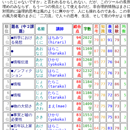
いったじゃないですか」と言われるかもしれない。だが、このツールの長
埋めのみならず、もう一つの視点として使えるのだ。非合理的情熱はまさ
対照的に論理的思考は風のように爽やかで、人にも操れるのである。この
の風力発電のまさに「二刀流」で人々の思考、生活、そして世の中がより
順
題名（中２課
総合
思
知
表
経
均
名前
講師
字数
位
題）
点
考
識
現
験
衡
1
●
科学におけ
あさ
はちみつ
94
2022
79
87
91
79
5
位
る発想
くに
(hirari)
点
字
2
あお
はらこ
96
1169
●
87
78
80
82
7
位
なと
(harako)
点
字
3
あか
ひかり
89
1268
●
情報伝達
85
77
76
94
3
位
たえ
(yokoko)
点
字
4
●
ノンフィク
はな
はらこ
92
1232
74
72
76
73
9
位
ション
なは
(harako)
点
字
5
じょ
たらこ
88
1184
●
情報
79
77
72
86
5
位
たろ
(tarako)
点
字
6
じょ
たらこ
88
1186
●
情報
79
78
72
85
5
位
たろ
(tarako)
点
字
7
あさ
89
1409
●
物の大切さ
まえ(mae)
72
75
79
73
7
位
さわ
点
字
8
●
事実と嘘の
ひかり
83
1553
さき
90
70
75
83
2
位
必要性
(yokoko)
点
字
9
●
百年以上家
あけ
はらこ
81
1051
64
75
83
79
3