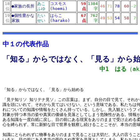
18
あこ
コスモス
59
1384
●
家族の長所
46
71
78
60
-2
位
ふゆ
(hoemi)
点
字
19
●
個性豊かな
たい
はらこ
67
762
49
53
54
58
7
位
家族
せい
(harako)
点
字
10リスト
md10リスト
中１の代表作品
「知る」からではなく、「見る」から
中1 はる
（ak
「知る」からではなく、「見る」から始める
「見テ知リソ 知リテナ見ソ」この言葉は、まず、自分の目で見て、それか
識を頭にいれて、それから見てはいけない、という意味である。私たちは
れについての知識や情報をたくさん持っている。しかし、先入観というフ
対象が持つ本当の姿や真実の価値を見落としてしまう危険性がある。情報
ある知識を一度白紙に戻し、目の前にある現実をありのままで受け止める
心を縛られず、常に新鮮な目で世界を観察し続けることこそが、本当の意
知識にとらわれずに物事をありのままで見ることは大切だ。大人の言うこ
いると、目の前にある本当の面白さや真実を見落としてしまう。私たちは