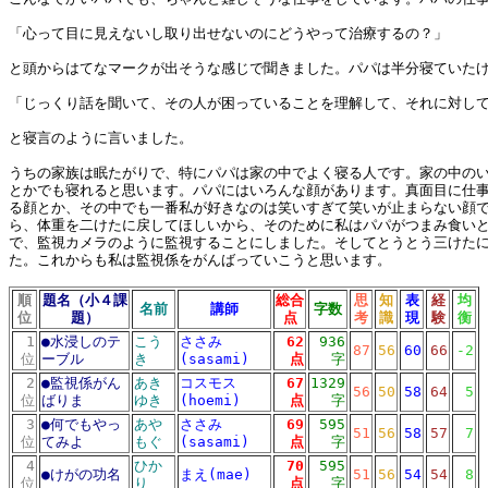
「心って目に見えないし取り出せないのにどうやって治療するの？」
と頭からはてなマークが出そうな感じで聞きました。パパは半分寝ていた
「じっくり話を聞いて、その人が困っていることを理解して、それに対し
と寝言のように言いました。
うちの家族は眠たがりで、特にパパは家の中でよく寝る人です。家の中の
とかでも寝れると思います。パパにはいろんな顔があります。真面目に仕
る顔とか、その中でも一番私が好きなのは笑いすぎて笑いが止まらない顔
ら、体重を二けたに戻してほしいから、そのために私はパパがつまみ食い
で、監視カメラのように監視することにしました。そしてとうとう三けた
た。これからも私は監視係をがんばっていこうと思います。
順
題名（小４課
総合
思
知
表
経
均
名前
講師
字数
位
題）
点
考
識
現
験
衡
1
●
水浸しのテ
こう
ささみ
62
936
87
56
60
66
-2
位
ーブル
き
(sasami)
点
字
2
●
監視係がん
あき
コスモス
67
1329
56
50
58
64
5
位
ばりま
ゆき
(hoemi)
点
字
3
●
何でもやっ
あや
ささみ
69
595
51
56
58
57
7
位
てみよ
もぐ
(sasami)
点
字
4
ひか
70
595
●
けがの功名
まえ(mae)
51
56
54
54
8
位
り
点
字