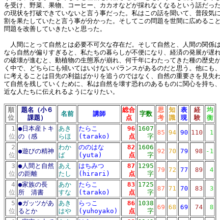
を受け、野菜、果物、コーヒー、カカオなどが採れなくなるという話だっ
の現状を打破できていないと言う事だった。私はこの話を聞いて、普段気
割を果たしていたと言う事が分かった。そしてこの問題を世間に広めるこ
問題を改善していきたいと思った。
人間にとって自然とは必要不可欠な存在だ。そして自然と、人間の関係は
なら自然が偏りすぎると、私たちの暮らしが不便になり、経済の発展が遅
の破壊が進むと、動植物の生態系が崩れ、何千年にわたってきた種の歴史
く中で、どちらにも傾いてはいけないバランスがあるのだと思う。他にも
に考えることは目先の利益ばかりを追うのではなく、自然の重要さを見失
て自然を残していくために、私は自然を壊す恐れのあるものに関心を持ち
近な人たちに伝えれるようになりたい。
順
題名（小６
総合
思
知
表
経
均
名前
講師
字数
位
課題）
点
考
識
現
験
衡
1
●
日本産トキ
あき
たらこ
96
1607
85
94
90
110
1
位
の（感
らほ
(tarako)
点
字
2
わか
ののはな
82
1606
●
遊びの精神
92
70
79
98
-1
位
ば
(yuta)
点
字
3
●
人間と自然
あえ
はちみつ
87
1295
79
72
77
89
4
位
の距離
たし
(hirari)
点
字
4
●
家族の長
あか
たらこ
83
1725
87
71
70
83
3
位
所 清書
すな
(tarako)
点
字
5
●
ガッツがあ
あき
らっこ
86
1038
69
68
69
74
8
位
るとか
はや
(yuhoyako)
点
字