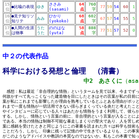
15
ささみ
64
760
●
比喩の表現
ゆき
77
59
54
60
1
位
(sasami)
点
字
16
●
見テ知リソ
ひかり
68
602
みみ
67
57
54
55
5
位
知リテ
(yokoko)
点
字
17
●
人間の生涯
うた
ののはな
58
888
77
51
57
52
0
位
は物事
うた
(yuta)
点
字
10リスト
md10リスト
中２の代表作品
科学における発想と倫理 （清書）
中2 あさくに
（asa
感想：私は最近「非合理的な情熱」というタームを見て以来、今までずっ
何故かすべて丸っこくなった建造物を目にしたときはその言葉が私の目前
葉が私にこれまでも影響したか理由を熟考しているとふとある理由がポッ
れまで一度も情熱が一切活用できない揺らぎまくっている炎だと考えたこ
やインタビューに応じている人々はあたかも情熱をうまく利用して、彼ら
する。しかし、情熱という言葉の前に、非合理的という言葉が入ることに
である。本当の情熱は制御不可能な暴走しまくりの聖火であり、人を苦し
葉に感銘を受けたときと同じようにこの著書を読まれた方々は科学も技術
ことだろう。しかし、印象に残って記憶の中で生きているよりも、この事
がこのようなアドバイスや教訓の本質なのではないか。私もこの本書で知