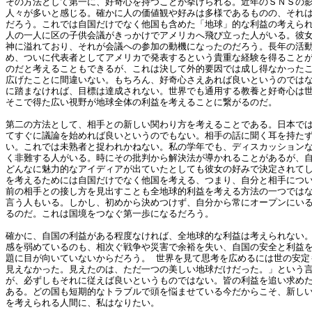
その方法として第一に、好奇心を持つことが挙げられる。近年のＳＮＳの
人々が多いと感じる。確かに人の価値観や好みは多様であるものの、それ
だろう。これでは自国だけでなく他国も含めた「地球」的な利益の考えら
人の一人に区の子供会議がきっかけでアメリカへ飛び立った人がいる。彼
神に溢れており、それが会議への参加の動機になったのだろう。長年の活
め、ついに代表者としてアメリカで発表するという貴重な経験を得ること
のだと考えることもできるが、これは決して外的要因では成し得なかった
広げたことに間違いない。もちろん、好奇心さえあれば良いというのでは
に踏まなければ、目標は達成されない。世界でも通用する教養と好奇心は
そこで得た広い視野が地球全体の利益を考えることに繋がるのだ。
第二の方法として、相手との新しい関わり方を考えることである。日本で
てすぐに議論を始めれば良いというのでもない。相手の話に聞く耳を持た
い。これでは未熟者と捉われかねない。私の学年でも、ディスカッション
く非難する人がいる。時にその批判から解決法が導かれることがあるが、
どんなに魅力的なアイディアが出ていたとしても彼女の好みで決定されて
を考えるためには自国だけでなく他国を考える、つまり、自分と相手につ
前の相手との接し方を見出すことも全地球的利益を考える方法の一つでは
言う人もいる。しかし、初めから決めつけず、自分から常にオープンにい
るのだ。これは国境をつなぐ第一歩になるだろう。
確かに、自国の利益がある程度なければ、全地球的な利益は考えられない
感を弱めているのも、相次ぐ戦争や災害で余裕を失い、自国の安全と利益
題に目が向いていないからだろう。 世界を見て思考を広めるには世の安定
見えなかった。見えたのは、ただ一つの美しい地球だけだった。」という
が、必ずしもそれに従えば良いというものではない。皆の利益を追い求め
ある。どの国も短期的なトラブルで頭を悩ませている今だからこそ、新し
を考えられる人間に、私はなりたい。