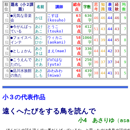
順
題名（小２課
総合
思
知
表
経
均
名前
講師
字数
位
題）
点
考
識
現
験
衡
1
●
元気な音楽
こすほ
63
636
かほ
46
46
44
46
9
位
会
(kosuho)
点
字
2
●
今がんばっ
あけ
とうこ
59
412
51
43
44
43
7
位
ている
あこ
(touko)
点
字
3
●
フェイスペ
あこ
ウィカニ
58
1066
41
39
44
45
8
位
インテ
ひか
(aokani)
点
字
4
あさ
50
336
●
としょかん
まえ(mae)
44
44
42
33
5
位
きは
点
字
5
●
こうえんで
あけ
ののはな
54
256
36
37
37
34
9
位
たのし
そあ
(yuta)
点
字
6
●
品川水族館
あさ
みわみわ
48
439
38
44
41
31
5
位
の魚た
しも
(miwa)
点
字
10リスト
md10リスト
小３の代表作品
遠くへたびをする鳥を読んで
小4 あさりゆ
（asa