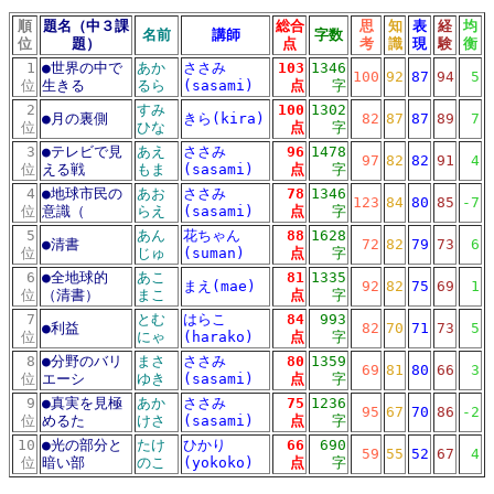
順
題名（中３課
総合
思
知
表
経
均
名前
講師
字数
位
題）
点
考
識
現
験
衡
1
●
世界の中で
あか
ささみ
103
1346
100
92
87
94
5
位
生きる
るら
(sasami)
点
字
2
すみ
100
1302
●
月の裏側
きら(kira)
82
87
87
89
7
位
ひな
点
字
3
●
テレビで見
あえ
ささみ
96
1478
97
82
82
91
4
位
える戦
もま
(sasami)
点
字
4
●
地球市民の
あお
ささみ
78
1346
123
84
80
85
-7
位
意識（
らえ
(sasami)
点
字
5
あん
花ちゃん
88
1628
●
清書
72
82
79
73
6
位
じゅ
(suman)
点
字
6
●
全地球的
あこ
81
1335
まえ(mae)
92
82
75
69
1
位
（清書）
まこ
点
字
7
とむ
はらこ
84
993
●
利益
82
70
71
73
5
位
にゃ
(harako)
点
字
8
●
分野のバリ
まさ
ささみ
80
1359
69
81
80
66
3
位
エーシ
ゆき
(sasami)
点
字
9
●
真実を見極
あか
ささみ
75
1236
95
67
70
86
-2
位
めるた
けさ
(sasami)
点
字
10
●
光の部分と
たけ
ひかり
66
690
59
55
52
67
4
位
暗い部
のこ
(yokoko)
点
字
10リスト
md10リスト