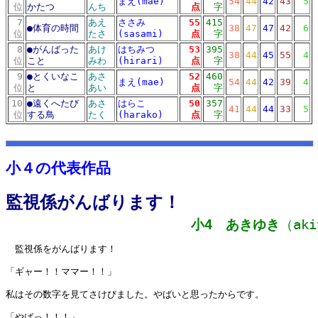
まえ(mae)
54
44
42
43
5
位
かたつ
んち
点
字
7
あえ
ささみ
55
415
●
体育の時間
38
47
47
42
6
位
たさ
(sasami)
点
字
8
●
がんばった
あけ
はちみつ
53
395
38
44
45
55
4
位
こと
みわ
(hirari)
点
字
9
●
とくいなこ
あさ
52
460
まえ(mae)
54
44
42
39
4
位
と
あい
点
字
10
●
遠くへたび
あさ
はらこ
50
357
41
44
44
33
5
位
する鳥
たく
(harako)
点
字
10リスト
md10リスト
小４の代表作品
監視係がんばります！
小4 あきゆき
（aki
監視係をがんばります！
「ギャー！！ママー！！」
私はその数字を見てさけびました。やばいと思ったからです。
「やばっ！！！」