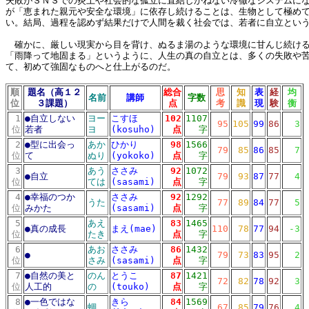
失敗がＳＮＳでの炎上や社会的な孤立に直結しかねない冷徹なシステムに
が「恵まれた親元や安全な環境」に依存し続けることは、生物として極め
い。結局、過程を認めず結果だけで人間を裁く社会では、若者に自立とい
確かに、厳しい現実から目を背け、ぬるま湯のような環境に甘んじ続ける
「雨降って地固まる」というように、人生の真の自立とは、多くの失敗や
て、初めて強固なものへと仕上がるのだ。
順
題名（高１２
総合
思
知
表
経
均
名前
講師
字数
位
３課題）
点
考
識
現
験
衡
1
●
自立しない
ヨー
こすほ
102
1107
95
105
99
86
3
位
若者
ヨ
(kosuho)
点
字
2
●
型に出会っ
あか
ひかり
98
1566
79
85
86
85
7
位
て
ぬり
(yokoko)
点
字
3
あう
ささみ
92
1072
●
自立
79
93
87
77
4
位
ては
(sasami)
点
字
4
●
幸福のつか
ささみ
92
1292
うた
77
89
84
77
5
位
みかた
(sasami)
点
字
5
あえ
83
1465
●
真の成長
まえ(mae)
110
78
77
94
-3
位
たき
点
字
6
あお
ささみ
86
1432
●
79
73
83
95
2
位
さみ
(sasami)
点
字
7
●
自然の美と
のん
とうこ
87
1421
72
82
78
92
3
位
人工的
の
(touko)
点
字
8
●
一色ではな
きら
84
1569
蜩
67
85
79
76
4