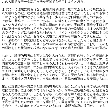
この人間的なデータ活用方法を実践でも使用しようと思う。
まず第一に理屈に縛られない直感の良さは唯一無二であるという所にある
れで曖昧なのだ。なので当然倫理的思考は昔はできなかったし、今でも常
このような時間のかかる作業を省き、多くの人は日常的に閃くのである。
アは常に新鮮で、ユニークである。この輝かしい一つの卵が出てきたとき
るという温め方をしたら、無事に雛はかえるのだ。実は私も同様な手口で
前に英検一級を受験してきたのだが、英検一級の一次試験には３つの項目
のライティングにも厳格な規則があり、「イントロダクションの後に３つ
ければならないのだ。もちろん試験二か月前から対策をしてきた私だが、
い、最初の１５秒間はほとんど考えられなかった。そしたらふと開き直り
いて乗り切ったのだ。本当にあの時の自分の直感には感謝しており、その
の経験をした後初めて根拠のないあてずっぽと過去の経験に基づいた直感
しかし、論理的思考にも万人に受け入れられ、客観性の強いという長所が
が、正しい育て方をしないと死んでしまうのだ。自分だけのアイディア、
防備で外の世界へ放り出すともちろん誰にもわからないし、滑稽だと認識
に使える伝達手段の一つが論理的思考である。人それぞれにはその人独自
でくれる素晴らしい事である。しかしながら、それが正しい方法で解釈さ
は皆のわかる形で全てをまとめてくれて、万人に受け入れられる特性があ
より、客観性と万人受けという鬼に金棒で、意思の伝達はより安易なもの
確かに直感の唯一無二さと論理的思考の万人受けはどちらも捨てがたい特
理的な情熱」による閃きではないだろうか。何事も説明書が無いと始まら
ちろんその後は無い。しかしながら、その小さな輝く種があると筆者が述
使し、穴埋めが可能となる。だが、私が考えるには「閃き」は「運」とい
で私が提示したいのは、全てを運に託して閃きが降りてくるのを待つので
う点だ。その多角的アプローチというのは、論理的追及の採用だ。「でも