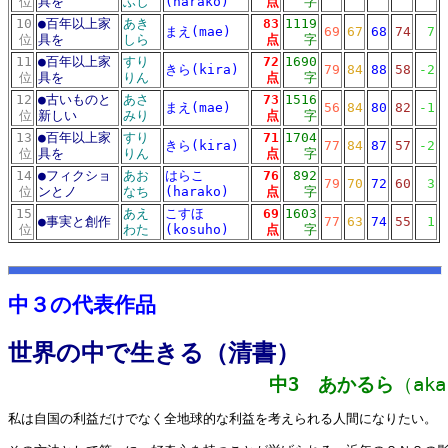
位
具を
ふし
(harako)
点
字
10
●
百年以上家
あき
83
1119
まえ(mae)
69
67
68
74
7
位
具を
しら
点
字
11
●
百年以上家
すり
72
1690
きら(kira)
79
84
88
58
-2
位
具を
りん
点
字
12
●
古いものと
あさ
73
1516
まえ(mae)
56
84
80
82
-1
位
新しい
みり
点
字
13
●
百年以上家
すり
71
1704
きら(kira)
77
84
87
57
-2
位
具を
りん
点
字
14
●
フィクショ
あお
はらこ
76
892
79
70
72
60
3
位
ンとノ
なち
(harako)
点
字
15
あえ
こすほ
69
1603
●
事実と創作
77
63
74
55
1
位
わた
(kosuho)
点
字
10リスト
md10リスト
中３の代表作品
世界の中で生きる（清書）
中3 あかるら
（aka
私は自国の利益だけでなく全地球的な利益を考えられる人間になりたい。