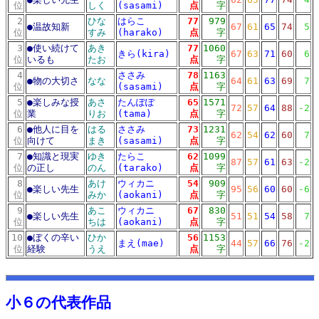
位
しく
(sasami)
点
字
2
ひな
はらこ
77
979
●
温故知新
67
61
65
74
5
位
すみ
(harako)
点
字
3
●
使い続けて
あき
77
1060
きら(kira)
67
63
71
60
6
位
いるも
たお
点
字
4
ささみ
78
1163
●
物の大切さ
なな
64
61
63
69
7
位
(sasami)
点
字
5
●
楽しみな授
あさ
たんぽぽ
65
1571
72
57
64
88
-2
位
業
りお
(tama)
点
字
6
●
他人に目を
はる
ささみ
73
1231
62
54
62
60
7
位
向けて
まき
(sasami)
点
字
7
●
知識と現実
ゆき
たらこ
62
1099
87
57
61
63
-2
位
の正し
のん
(tarako)
点
字
8
あけ
ウィカニ
54
909
●
楽しい先生
95
56
60
60
-6
位
みか
(aokani)
点
字
9
あこ
ウィカニ
67
830
●
楽しい先生
51
51
54
58
7
位
ちは
(aokani)
点
字
10
●
ぼくの辛い
ひか
56
1153
まえ(mae)
44
57
66
76
-2
位
経験
うえ
点
字
10リスト
md10リスト
小６の代表作品