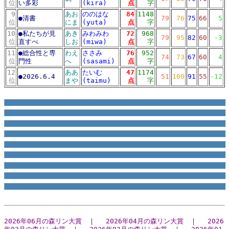
位
い多彩
(kira)
点
字
9
あお
ののはな
84
1148
●
清書
79
76
75
66
5
位
にま
(yuta)
点
字
10
●
私たちが見
あき
みわみわ
72
968
79
95
82
60
-3
位
直すべ
しお
(miwa)
点
字
11
●
総合性と専
わえ
ささみ
76
952
74
73
67
60
4
位
門性
へ
(sasami)
点
字
12
ああ
たいむ
47
1174
●
2026.6.4
51
100
91
55
-12
位
まや
(taimu)
点
字
10リスト
md10リスト
2026年06月の森リン大賞
｜
2026年04月の森リン大賞
｜
2026