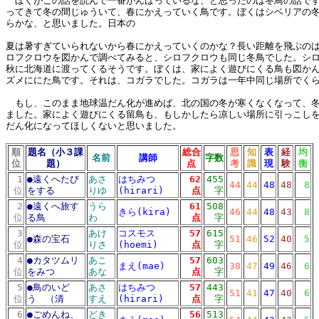
ぼくがこの話を読んで一番がんばっているな、と思ったのは冬鳥の話です
ってきて冬の間じゅういて、春にかえっていく鳥です。ぼくはシベリアの
らかな、と思いました。日本の
夏は暑すぎていられないから春にかえっていくのかな？長い距離を飛ぶの
ロフクロウを図かんで調べてみると、シロフクロウも同じ冬鳥でした。シ
秋に北海道に渡ってくるそうです。ぼくは、家によく遊びにくる鳥も図か
ズメににた鳥です。それは、コガラでした。コガラは一年中同じ場所でく
もし、このまま地球温だん化が進めば、北の国の冬が寒くなくなって、冬
ました。家によく遊びにくる留鳥も、もしかしたら凉しい場所に引っこし
だん化になってほしくないと思いました。
順
題名（小３課
総合
思
知
表
経
均
名前
講師
字数
位
題）
点
考
識
現
験
衡
1
●
遠くへたび
あさ
はちみつ
62
455
44
44
48
48
8
位
をする
りゆ
(hirari)
点
字
2
●
遠くへ旅す
うら
61
508
きら(kira)
46
44
48
43
8
位
る鳥
わ
点
字
3
あけ
コスモス
57
615
●
森の宝石
51
46
52
40
5
位
りさ
(hoemi)
点
字
4
●
カタツムリ
あこ
57
603
まえ(mae)
38
47
49
46
6
位
をみつ
あな
点
字
5
●
鳥のいど
あさ
はちみつ
57
443
51
41
47
40
6
位
う （清
すえ
(hirari)
点
字
6
●
ごめんね、
どき
56
513