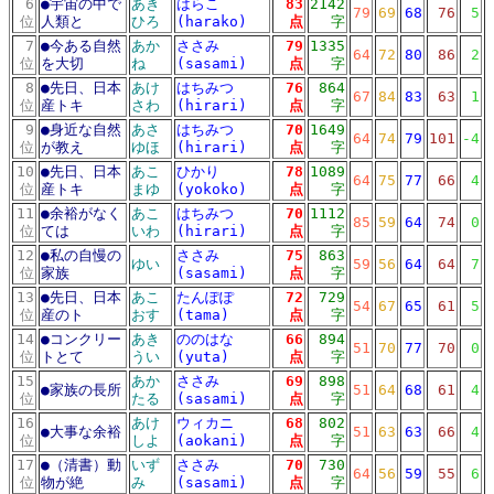
6
●
宇宙の中で
あき
はらこ
83
2142
79
69
68
76
5
位
人類と
ひろ
(harako)
点
字
7
●
今ある自然
あか
ささみ
79
1335
64
72
80
86
2
位
を大切
ね
(sasami)
点
字
8
●
先日、日本
あけ
はちみつ
76
864
67
84
83
63
1
位
産トキ
さわ
(hirari)
点
字
9
●
身近な自然
あさ
はちみつ
70
1649
64
74
79
101
-4
位
が教え
ゆほ
(hirari)
点
字
10
●
先日、日本
あこ
ひかり
78
1089
64
75
77
66
4
位
産トキ
まゆ
(yokoko)
点
字
11
●
余裕がなく
あこ
はちみつ
70
1112
85
59
64
74
0
位
ては
いわ
(hirari)
点
字
12
●
私の自慢の
ささみ
75
863
ゆい
59
56
64
64
7
位
家族
(sasami)
点
字
13
●
先日、日本
あこ
たんぽぽ
72
729
54
67
65
61
5
位
産のト
おす
(tama)
点
字
14
●
コンクリー
あき
ののはな
66
894
51
70
77
70
0
位
トとて
うい
(yuta)
点
字
15
あか
ささみ
69
898
●
家族の長所
51
64
68
61
4
位
たる
(sasami)
点
字
16
あけ
ウィカニ
68
802
●
大事な余裕
51
63
63
66
4
位
しよ
(aokani)
点
字
17
●
（清書）動
いず
ささみ
70
730
64
56
59
55
6
位
物が絶
み
(sasami)
点
字