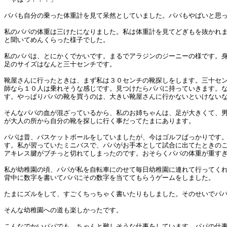
パパも自分の乗った体重計を見て呆然としていました。パパもやばいと思
私のパパの体重は三けたになりました。私は体重計を見てどぎもを抜かれ
と聞いてめんくらった様子でした。
私のパパは、とにかくでかいです。まるでアラジンのジーニーの様です。
足のサイズはなんと三十センチです。
靴屋さんに行ったときは、まず私は３０センチの靴探しをします。三十セ
師なら１０人は乗れそうな感じです。見つけたらパパに持っていきます。
す。やっぱりパパの靴を買うのは、大きい靴屋さんに行かないといけない
そんなパパの血が混ざっているから、私のお姉ちゃんは、足が大きくて、
が大人の所から自分の靴を探しに行く事だってたまにあります。
パパは昔、バスケットボールをしていましたが、今はゴルフばっかりです
す。私が習っていたミニバスで、パパがお手本として試合に出てたときの
アキレス腱がブチっと切れてしまったのです。おそらくパパの体重が重す
私が幼稚園の頃、パパが私を自転車にのせて毎日幼稚園に連れて行ってく
背中に数字を書いてパパにその数字を当ててもらうゲームをしました。
たまにズルをして、すごくちっちゃく書いたりもしました。そのせいでパ
そんな幼稚園への道も楽しかったです。
こんなでかいパパでも、ちゃんと難しそうな仕事をしています。パパの仕