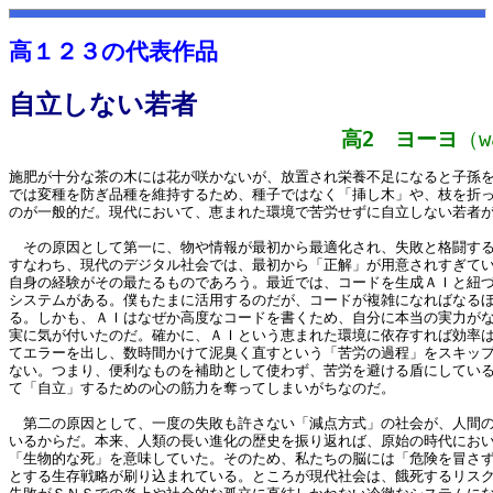
高１２３の代表作品
自立しない若者
高2 ヨーヨ
（w
施肥が十分な茶の木には花が咲かないが、放置され栄養不足になると子孫
では変種を防ぎ品種を維持するため、種子ではなく「挿し木」や、枝を折
のが一般的だ。現代において、恵まれた環境で苦労せずに自立しない若者
その原因として第一に、物や情報が最初から最適化され、失敗と格闘する
すなわち、現代のデジタル社会では、最初から「正解」が用意されすぎて
自身の経験がその最たるものであろう。最近では、コードを生成ＡＩと紐
システムがある。僕もたまに活用するのだが、コードが複雑になればなる
る。しかも、ＡＩはなぜか高度なコードを書くため、自分に本当の実力が
実に気が付いたのだ。確かに、ＡＩという恵まれた環境に依存すれば効率
てエラーを出し、数時間かけて泥臭く直すという「苦労の過程」をスキッ
ない。つまり、便利なものを補助として使わず、苦労を避ける盾にしてい
て「自立」するための心の筋力を奪ってしまいがちなのだ。
第二の原因として、一度の失敗も許さない「減点方式」の社会が、人間の
いるからだ。本来、人類の長い進化の歴史を振り返れば、原始の時代にお
「生物的な死」を意味していた。そのため、私たちの脳には「危険を冒さ
とする生存戦略が刷り込まれている。ところが現代社会は、餓死するリス