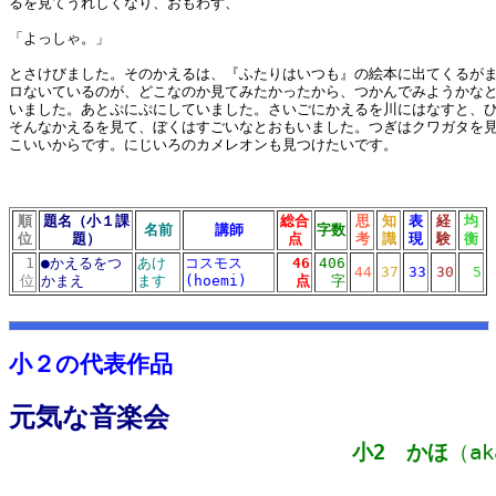
るを見てうれしくなり、おもわず、
「よっしゃ。」
とさけびました。そのかえるは、『ふたりはいつも』の絵本に出てくるが
ロないているのが、どこなのか見てみたかったから、つかんでみようかな
いました。あとぷにぷにしていました。さいごにかえるを川にはなすと、
そんなかえるを見て、ぼくはすごいなとおもいました。つぎはクワガタを
こいいからです。にじいろのカメレオンも見つけたいです。
順
題名（小１課
総合
思
知
表
経
均
名前
講師
字数
位
題）
点
考
識
現
験
衡
1
●
かえるをつ
あけ
コスモス
46
406
44
37
33
30
5
位
かまえ
ます
(hoemi)
点
字
10リスト
md10リスト
小２の代表作品
元気な音楽会
小2 かほ
（ak