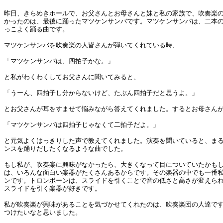
昨日、きらめきホールで、お父さんとお母さんと妹と私の家族で、吹奏楽
かったのは、最後に踊ったマツケンサンバです。マツケンサンバは、二本
っこよく踊る曲です。
マツケンサンバを吹奏楽の人皆さんが弾いてくれている時、
「マツケンサンバは、四拍子かな。」
と私がわくわくしてお父さんに聞いてみると、
「うーん、四拍子し分からないけど、たぶん四拍子だと思うよ。」
とお父さんが耳をすませて悩みながら答えてくれました。するとお母さん
「マツケンサンバは四拍子じゃなくて二拍子だよ。」
と元気よくはっきりした声で教えてくれました。演奏を聞いていると、ま
ンスを踊りだしたくなるような曲でした。
もし私が、吹奏楽に興味がなかったら、大きくなって目についていたかも
は、いろんな面白い楽器がたくさんあるからです。その楽器の中でも一番
ンです。トロンボーンは、スライドを引くことで音の低さと高さが変えら
スライドを引く楽器が好きです。
私が吹奏楽が興味があることを気づかせてくれたのは、吹奏楽団の人達で
つけたいなと思いました。