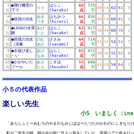
5
●
飛行機雲の
はらこ
66
735
りり
49
54
62
61
5
位
下で
(harako)
点
字
6
あき
はちみつ
66
836
●
怪我の功名
49
54
60
61
5
位
つき
(hirari)
点
字
7
●
LEGOの水実
あけ
はらこ
62
917
56
49
60
70
2
位
験
いと
(harako)
点
字
8
●
怪我の功名
のむ
ささみ
64
714
51
45
53
51
7
位
（清書
あか
(sasami)
点
字
9
●
水遊び楽し
あけ
はらこ
65
472
49
46
51
52
8
位
～い
なみ
(harako)
点
字
10
●
かがやいた
あさ
こすほ
55
696
41
48
54
64
2
位
プール
たえ
(kosuho)
点
字
10リスト
md10リスト
小５の代表作品
楽しい先生
小5 いましく
（ima
「あらしふくーみむろのやまのもみじばはーたつたのかわのにしきなり
私が二年生の時、朝の会の前に百人一首をしていた。学習ペアと机をひっ