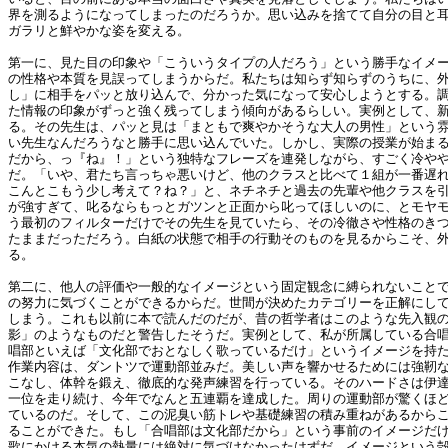
界を測るようになってしまったのだろうか。思い込みを捨てて自分の目と
ガラリと鮮やかな姿を変える。
第一に、見た目の印象や「こういうタイプの人だろう」という勝手なイメ
の性格や本質を見誤ってしまうからだ。私たちは知らず知らずのうちに、
し」に相手をパッと放り込んで、分かった気になって安心しようとする。
た情報の印象がずっと強く残ってしまう傾向があるらしい。実例として、
る。その先生は、パッと見は「まともで爽やかそうな大人の男性」という
い先生なんだろうなと勝手に思い込んでいた。しかし、実際の授業が始ま
だから、っ『ね』！」という独特なフレーズを連発しながら、すごく冷や
だ。「いや、君たち言っちゃ悪いけど、他のクラスと比べて１組が一番遅
こんとこもう少し考えて？ね？」と、ネチネチと過去の先輩や他クラスを
が強すぎて、叱るならもっとガツンと正面から叱ってほしいのに、とモヤ
う最初のフィルターだけでその先生を見ていたら、その冷徹さや性格のき
たままだっただろう。白紙の状態で相手の行動そのものを見るからこそ、
る。
第二に、他人の評価や一般的なイメージという固定観念に縛られないこと
の努力に気づくことができるからだ。世間が決めたカテゴリーを正解にし
しまう。これも以前に本で読んだのだが、昔の哲学者はこのような先入観
影」のようなものだと警告したそうだ。実例として、私が所属している合
唱部といえば「文化部でおとなしく歌っているだけ」というイメージを持
作業内容は、ダントツで運動部並みだ。美しい声を響かせるためには強靭
こなし、体幹を鍛え、徹底的な発声練習を行っている。そのハードさは伊
一位を走り続け、今年でなんと五連覇を達成した。周りの運動部が驚くほ
ているのだ。そして、この泥臭い筋トレや基礎練習の積み重ねがあるから
ることができた。もし「合唱部は文化部だから」という事前のイメージだ
歌にかける本気の熱量には絶対に気づけなかったはずだ。イメージという