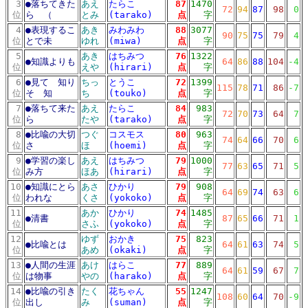
3
●
落ちてきた
あえ
たらこ
87
1470
72
94
87
98
0
位
ら （
とみ
(tarako)
点
字
4
●
表現するこ
あき
みわみわ
88
3077
90
75
75
79
4
位
とで未
ゆれ
(miwa)
点
字
5
あき
はちみつ
76
1322
●
知識よりも
64
86
88
104
-4
位
えや
(hirari)
点
字
6
●
見て 知り
ちっ
とうこ
72
1399
115
78
71
86
-7
位
そ 知
ち
(touko)
点
字
7
●
落ちて来た
あえ
たらこ
84
983
72
70
73
64
7
位
ら
たや
(tarako)
点
字
8
●
比喩の大切
つぐ
コスモス
80
963
74
64
66
70
6
位
さ
ほ
(hoemi)
点
字
9
●
学習の楽し
あえ
はちみつ
79
1000
77
63
65
71
5
位
み方
ほあ
(hirari)
点
字
10
●
知識にとら
あさ
ひかり
79
908
64
69
74
63
6
位
われな
くさ
(yokoko)
点
字
11
あか
ひかり
74
1485
●
清書
87
65
66
71
1
位
さふ
(yokoko)
点
字
12
ゆず
おかき
75
823
●
比喩とは
64
61
63
74
5
位
あめ
(okaki)
点
字
13
●
人間の生涯
あけ
はらこ
77
889
64
61
59
67
7
位
は物事
やの
(harako)
点
字
14
●
比喩の引き
たく
花ちゃん
55
1247
108
60
64
70
-9
位
出し
み
(suman)
点
字