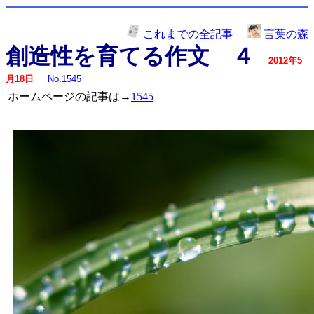
これまでの全記事
言葉の森
創造性を育てる作文 ４
2012年5
月18日
No.1545
ホームページの記事は→
1545