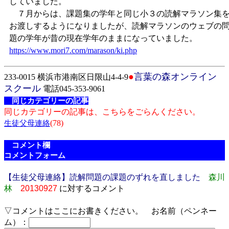
していました。
７月からは、課題集の学年と同じ小３の読解マラソン集
お渡しするようになりましたが、読解マラソンのウェブの
題の学年が昔の現在学年のままになっていました。
https://www.mori7.com/marason/ki.php
●
言葉の森オンライン
233-0015 横浜市港南区日限山4-4-9
スクール
電話045-353-9061
同じカテゴリーの記事
同じカテゴリーの記事は、こちらをごらんください。
(78)
生徒父母連絡
コメント欄
コメントフォーム
【生徒父母連絡】読解問題の課題のずれを直しました
森川
林
20130927
に対するコメント
▽コメントはここにお書きください。 お名前（ペンネー
ム）：