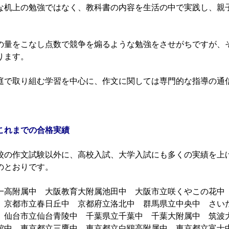
机上の勉強ではなく、教科書の内容を生活の中で実践し、親
量をこなし点数で競争を煽るような勉強をさせがちですが、
ります。
で取り組む学習を中心に、作文に関しては専門的な指導の通
これまでの合格実績
の作文試験以外に、高校入試、大学入試にも多くの実績を上
のとおりです。
高附属中 大阪教育大附属池田中 大阪市立咲くやこの花中
 京都市立春日丘中 京都府立洛北中 群馬県立中央中 さい
 仙台市立仙台青陵中 千葉県立千葉中 千葉大附属中 筑
館中 東京都立三鷹中 東京都立白鴎高附属中 東京都立富士