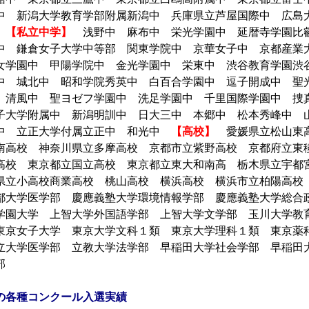
中 新潟大学教育学部附属新潟中 兵庫県立芦屋国際中 広島
中
【私立中学】
浅野中 麻布中 栄光学園中 延暦寺学園比
中 鎌倉女子大学中等部 関東学院中 京華女子中 京都産業
女学園中 甲陽学院中 金光学園中 栄東中 渋谷教育学園
中 城北中 昭和学院秀英中 白百合学園中 逗子開成中 
 清風中 聖ヨゼフ学園中 洗足学園中 千里国際学園中 捜
子大学附属中 新潟明訓中 日大三中 本郷中 松本秀峰中 
中 立正大学付属立正中 和光中
【高校】
愛媛県立松山東高
南高校 神奈川県立多摩高校 京都市立紫野高校 京都府立東
高校 東京都立国立高校 東京都立東大和南高 栃木県立宇都
県立小高校商業高校 桃山高校 横浜高校 横浜市立柏陽高
都大学医学部 慶應義塾大学環境情報学部 慶應義塾大学総
学園大学 上智大学外国語学部 上智大学文学部 玉川大学教
東京女子大学 東京大学文科１類 東京大学理科１類 東京薬
立大学医学部 立教大学法学部 早稲田大学社会学部 早稲田
学部
の各種コンクール入選実績