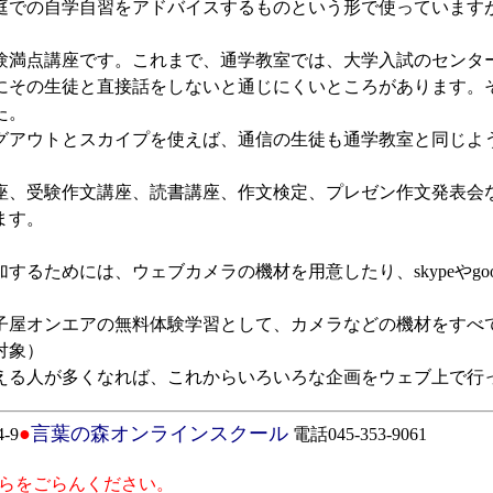
での自学自習をアドバイスするものという形で使っています
満点講座です。これまで、通学教室では、大学入試のセンタ
にその生徒と直接話をしないと通じにくいところがあります。
た。
アウトとスカイプを使えば、通信の生徒も通学教室と同じよ
、受験作文講座、読書講座、作文検定、プレゼン作文発表会
ます。
るためには、ウェブカメラの機材を用意したり、skypeやgoo
屋オンエアの無料体験学習として、カメラなどの機材をすべ
対象）
る人が多くなれば、これからいろいろな企画をウェブ上で行
●
言葉の森オンラインスクール
-9
電話045-353-9061
らをごらんください。