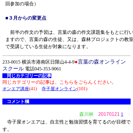
回参加の場合）
■３月からの変更点
前半の作文の予習は、言葉の森の作文課題集をもとに行
ますので、言葉の森の生徒、又は、森林プロジェクトの教
で受講している生徒が対象になります。
●
言葉の森オンライン
233-0015 横浜市港南区日限山4-4-9
スクール
電話045-353-9061
同じカテゴリーの記事
同じカテゴリーの記事は、こちらをごらんください。
(41)
(101)
オンエア講座
寺子屋オンライン
コメント欄
森川林
20170121
1
▽
寺子屋オンエアは、自主性と勉強習慣を育てるのが目標で
す。