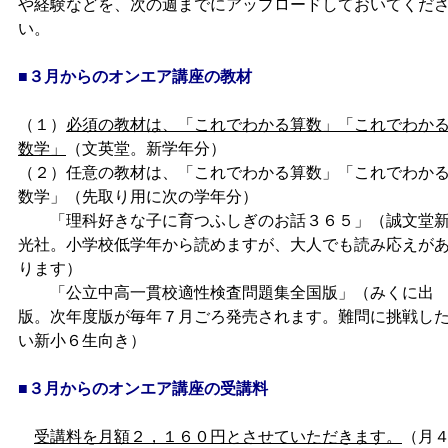
や経験などを、次の週までにアップロードしておいてくだ
い。
■３月からのオンエア講座の教材
（１）
必須の教材は、「これでわかる算数」「これでわか
数学」
（文英堂。新学年分）
（２）任意の教材は、「これでわかる算数」「これでわか
数学」（先取り用に次の学年分）
「理科好きな子に育つふしぎのお話３６５」（誠文堂
光社。小学校低学年から読めますが、大人でも読み応えが
ります）
「公立中高一貫校適性検査問題集全国版」（みくに出
版。次年度版が毎年７月ごろ発売されます。難問に挑戦し
い新小６生向き）
■３月からのオンエア講座の受講料
受講料を月額２，１６０円とさせていただきます。
（月