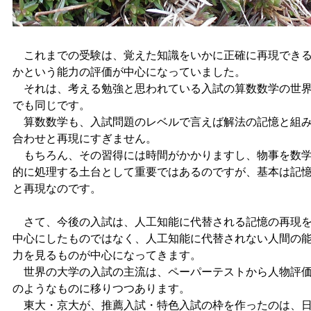
これまでの受験は、覚えた知識をいかに正確に再現でき
かという能力の評価が中心になっていました。
それは、考える勉強と思われている入試の算数数学の世
でも同じです。
算数数学も、入試問題のレベルで言えば解法の記憶と組
合わせと再現にすぎません。
もちろん、その習得には時間がかかりますし、物事を数
的に処理する土台として重要ではあるのですが、基本は記
と再現なのです。
さて、今後の入試は、人工知能に代替される記憶の再現
中心にしたものではなく、人工知能に代替されない人間の
力を見るものが中心になってきます。
世界の大学の入試の主流は、ペーパーテストから人物評
のようなものに移りつつあります。
東大・京大が、推薦入試・特色入試の枠を作ったのは、