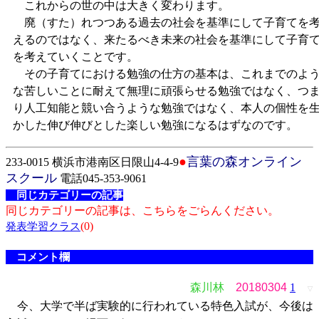
これからの世の中は大きく変わります。
廃（すた）れつつある過去の社会を基準にして子育てを
えるのではなく、来たるべき未来の社会を基準にして子育
を考えていくことです。
その子育てにおける勉強の仕方の基本は、これまでのよ
な苦しいことに耐えて無理に頑張らせる勉強ではなく、つ
り人工知能と競い合うような勉強ではなく、本人の個性を
かした伸び伸びとした楽しい勉強になるはずなのです。
●
言葉の森オンライン
233-0015 横浜市港南区日限山4-4-9
スクール
電話045-353-9061
同じカテゴリーの記事
同じカテゴリーの記事は、こちらをごらんください。
(0)
発表学習クラス
コメント欄
森川林
20180304
1
▽
今、大学で半ば実験的に行われている特色入試が、今後は