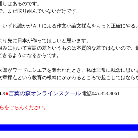
通しはあるのです。
、まだ取り組んでいないだけです。
いずれ誰かがＡＩによる作文小論文採点をもっと正確にやる
り先に日本が作ってほしいと思います。
みにおいて言語の差というものは本質的な差ではないので、
できるようになるからです。
郎がワードにシエアを奪われたとき、私は非常に残念に思い
章採点という教育の根幹にかかわるところで起こしてはなら
●
言葉の森オンラインスクール
-9
電話045-353-9061
らをごらんください。