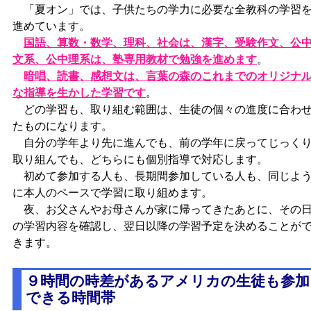
「夏オン」では、子供たちの学力に必要な全教科の学習
進めています。
国語、算数・数学、理科、社会は、漢字、受験作文、公
文系、公中理系は、塾専用教材で勉強を進めます
。
暗唱、読書、感想文は、言葉の森のこれまでのオリジナ
な指導を生かした学習です
。
どの学習も、取り組む範囲は、生徒の個々の進度に合わ
たものになります。
自分の学年より先に進んでも、前の学年に戻ってじっく
取り組んでも、どちらにも個別指導で対応します。
初めて参加する人も、長期間参加している人も、同じよ
に本人のペースで学習に取り組めます。
夜、お父さんやお母さんが家に帰ってきたあとに、その
の学習内容を確認し、翌日以降の学習予定を決めることが
きます。
９時間の時差があるアメリカの生徒も参加
できる時間帯