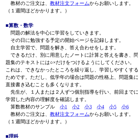
教材のご注文は、
教材注文フォーム
からお願いします。
（１週間ほどかかります。）
■算数・数学
問題の解法を中心に学習をしていきます。
その日に勉強する予定の開始ページを記録します。
自主学習で、問題を解き、答え合わせをします。
できるだけ、別に用意したノートに計算と答えを書き、
題集のテキストには○×だけをつけるようにしてください。
これは、できなかったところを繰り返し、学習しやすくす
ためです。ただし、低学年の場合は問題の性格上、問題集
直接書き込むことも多くなります。
先生が、１人または２人ずつ個別指導を行い、前回まで
学習した内容の理解度を確認します。
算数教材のサンプル
小1
小2
小3
小4
小5
小6
教材のご注文は、
教材注文フォーム
からお願いします。
（１週間ほどかかります。）
■理科