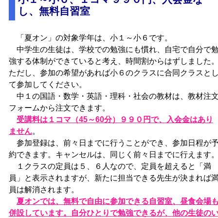
し、無料自習室
「夏オン」の対象学年は、小１～小６です。
中学生の生徒は、学校での勉強にも慣れ、自宅で自分で
強する体制ができていると考え、時間割からはずしました
ただし、参加の希望があれば小６のクラスに合同クラスと
て参加してください。
中１の国語・数学・英語・理科・社会の教材は、教材注
フォームから注文できます。
受講料は１コマ（45～60分）９９０円で、入会金はあり
ません
。
参加登録は、前々日までに行うことができ、参加日程が
約できます。キャンセルは、同じく前々日までに行えます
１クラスの定員は５、６人なので、定員を超えると「満
員」と表示されますが、新たに担当できる先生が決まれば
員は解消されます。
夏オンでは、無料で自由に参加できる自習室、昼食会場
併設しています。自分ひとりで勉強できるが、他の生徒の