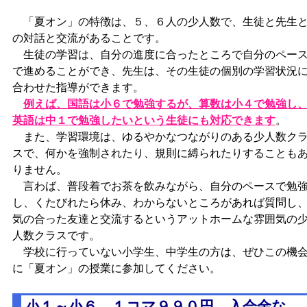
「夏オン」の特徴は、５、６人の少人数で、生徒と先生
の対話と交流があることです。
生徒の学習は、自分の進度に合ったところで自分のペー
で進めることができ、先生は、その生徒の個別の学習状況
合わせた指導ができます。
例えば、国語は小６で勉強するが、算数は小４で勉強し
英語は中１で勉強したいという生徒にも対応できます
。
また、学習環境は、ゆるやかなつながりのある少人数ク
スで、何かを強制されたり、規則に縛られたりすることも
りません。
言わば、普段着でお茶を飲みながら、自分のペースで勉
し、くたびれたら休み、わからないところがあれば質問し
気の合った友達と交流するというアットホームな雰囲気の
人数クラスです。
学校に行っていない小学生、中学生の方は、ぜひこの機
に「夏オン」の授業に参加してください。
小１～小６、１コマ９９０円、入会金な