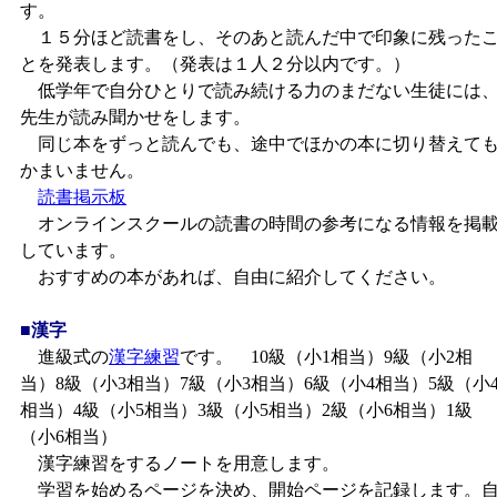
す。
１５分ほど読書をし、そのあと読んだ中で印象に残った
とを発表します。（発表は１人２分以内です。）
低学年で自分ひとりで読み続ける力のまだない生徒には
先生が読み聞かせをします。
同じ本をずっと読んでも、途中でほかの本に切り替えて
かまいません。
読書掲示板
オンラインスクールの読書の時間の参考になる情報を掲
しています。
おすすめの本があれば、自由に紹介してください。
■漢字
進級式の
漢字練習
です。 10級（小1相当）9級（小2相
当）8級（小3相当）7級（小3相当）6級（小4相当）5級（小
相当）4級（小5相当）3級（小5相当）2級（小6相当）1級
（小6相当）
漢字練習をするノートを用意します。
学習を始めるページを決め、開始ページを記録します。