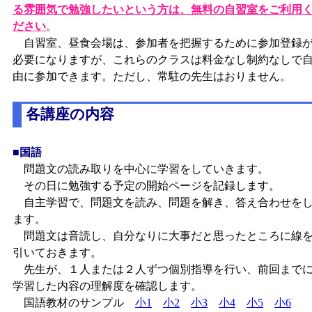
る雰囲気で勉強したいという方は、無料の自習室をご利用
ださい
。
自習室、昼食会場は、参加者を把握するために参加登録
必要になりますが、これらのクラスは料金なし制約なしで
由に参加できます。ただし、常駐の先生はおりません。
各講座の内容
■国語
問題文の読み取りを中心に学習をしていきます。
その日に勉強する予定の開始ページを記録します。
自主学習で、問題文を読み、問題を解き、答え合わせを
ます。
問題文は音読し、自分なりに大事だと思ったところに線
引いておきます。
先生が、１人または２人ずつ個別指導を行い、前回まで
学習した内容の理解度を確認します。
国語教材のサンプル
小1
小2
小3
小4
小5
小6