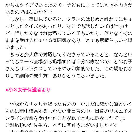
がちなタイプであったので、子どもによっては向き不向き
あるのではないかと‥
しかし、毎日見ていると、クラスのはじめと終わりにち
っとしたクイズがあったり、そこでも話したい子は話すけ
ど、話したくなければ黙っている子もいたり、何となくそ
ままを受け入れている雰囲気があり、とても素晴らしいと
いました。
きっと少人数で対応してくださっていることと、なんと
ってもズーム会場から退場すれば自分の家なので、どのお
さんもリラックスしているのが印象的でした。この場をお
りして講師の先生方、ありがとうございました。
●小３女子保護者より
休校から１ヶ月弱経ったものの、いまだに確かな道とい
ものは暗中模索するしかない非日常の中、日常のリズムで
ンライン授業を受けれたことが親子ともに良かったです。
ご対応頂いた先生方、本当に有難うございました ^^)