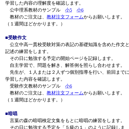
学習した内容の理解度を確認します。
公中理系教材のサンプル
小5
小6
教材のご注文は、
教材注文フォーム
からお願いします。
（１週間ほどかかります。）
■受験作文
公立中高一貫校受験対策の表記の基礎知識を含めた作文
記述の練習をします。
その日に勉強する予定の開始ページを記録します。
自主学習で、問題を解き、解答例を照らし合わせます。
先生が、１人または２人ずつ個別指導を行い、前回まで
学習した内容を確認します。
受験作文教材のサンプル
小6
教材のご注文は、
教材注文フォーム
からお願いします。
（１週間ほどかかります。）
■暗唱
言葉の森の暗唱検定文集をもとに暗唱の練習をします。
その日に勉強する予定を「５級の１」のように記録しま