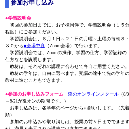
参加お申し込み
●学習説明会
初回の参加日までに、お子様同伴で、学習説明会（１５
程度）にご参加ください。
学習説明会は、８月１日～２１日の月曜～土曜の毎朝８
３０から
■
会場中庭
（Zoom会場）で行います。
学習説明会では、Zoomの操作、学習の仕方、学習記録の
仕方などを説明します。
教材は、それぞれの講座に合わせて各自ご用意ください
教材の学年は、自由に選べます。受講の途中で先の学年
教材に進むこともできます。
●参加のお申し込みフォーム
森のオンラインスクール
（8/3
～8/21が夏オンの期間です。）
お申し込みは、各学年のページからお願いします。（先
順）
参加のお申込みや取り消しは、授業の前々日までできま
が、満員と表示された講座には参加できません。