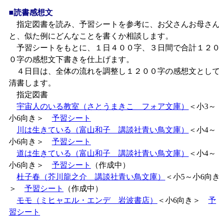
■読書感想文
指定図書を読み、予習シートを参考に、お父さんお母さ
と、似た例にどんなことを書くか相談します。
予習シートをもとに、１日４００字、３日間で合計１２
０字の感想文下書きを仕上げます。
４日目は、全体の流れを調整し１２００字の感想文とし
清書します。
指定図書
宇宙人のいる教室（さとうまきこ フォア文庫）
＜小3～
小6向き＞
予習シート
川は生きている（富山和子 講談社青い鳥文庫）
＜小4～
小6向き＞
予習シート
道は生きている（富山和子 講談社青い鳥文庫）
＜小4～
小6向き＞
予習シート
（作成中）
杜子春（芥川龍之介 講談社青い鳥文庫）
＜小5～小6向
＞
予習シート
（作成中）
モモ（ミヒャエル・エンデ 岩波書店）
＜小6向き＞
予
習シート