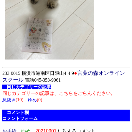
●
言葉の森オンライン
233-0015 横浜市港南区日限山4-4-9
スクール
電話045-353-9061
同じカテゴリーの記事
同じカテゴリーの記事は、こちらをごらんください。
(19)
(0)
息抜き
ゆめ
コメント欄
コメントフォーム
お手紙
ゆめ
20210901
に対するコメント