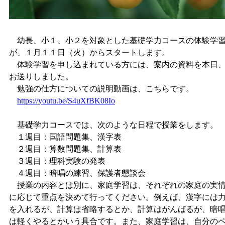
幼長、小１、小２を対象とした基礎学力コースの体験学
が、１月１１日（火）からスタートします。
体験学習を申し込まれている方には、案内の資料を本日
お送りしました。
勉強の仕方についての説明動画は、こちらです。
https://youtu.be/S4uXfBK08Io
基礎学力コースでは、次のような日程で授業をします。
１週目：国語問題集、漢字表
２週目：算数問題集、計算表
３週目：理科実験の発表
４週目：暗唱の練習、保護者懇談会
授業の内容とは別に、家庭学習は、それぞれの家庭の実
に応じて重点を決めて行ってください。例えば、漢字には
を入れるが、計算は省略するとか、計算はがんばるが、暗
は軽くやるとかいう具合です。また、家庭学習は、自分の