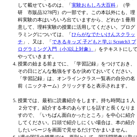
して載せているのは、「
実験おもしろ大百科
」（学
研 市販品3278円）の一部です。この本以外にも、理
科実験の本はいろいろ出ていますから、どれか１冊用
意して、理科実験の授業に活用してください。プログ
ラミングについては、「
ひらがなでたいけんスクラッ
チ
」、又は、「
できるキッズ 子どもと学ぶ Scratch3 プ
ログラミング入門（小3以上対象）
」をテキストにし
やっていきます。
授業の始まる前までに、「学習記録」をつけておき、
その日にどんな勉強をするか決めておいてください。
「学習記録」は、オンラインクラス一覧表の自分の名
前（ニックネーム）クリックすると表示されます。
授業では、最初に読書紹介をします。持ち時間は１人
２分です。紹介する本のあらすじを話すと長くなりま
すので、「いちばん面白かったところ」を中心に紹介
してください。口頭で紹介しにくい場合は、本の紹介
したいページを画面で見せるだけでかまいません。