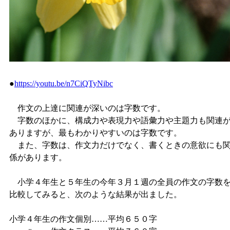
●
https://youtu.be/n7CiQTyNibc
作文の上達に関連が深いのは字数です。
字数のほかに、構成力や表現力や語彙力や主題力も関連
ありますが、最もわかりやすいのは字数です。
また、字数は、作文力だけでなく、書くときの意欲にも
係があります。
小学４年生と５年生の今年３月１週の全員の作文の字数
比較してみると、次のような結果が出ました。
小学４年生の作文個別……平均６５０字