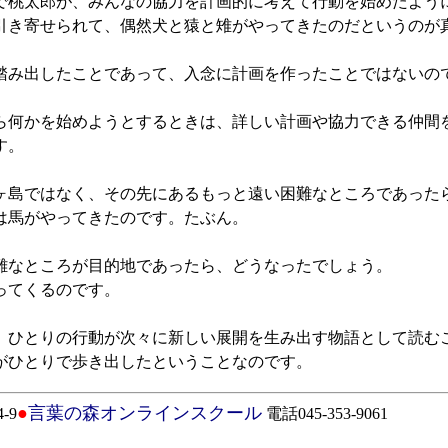
桃太郎が、みんなの協力を計画的に考えて行動を始めたよう
引き寄せられて、偶然犬と猿と雉がやってきたのだというのが
み出したことであって、入念に計画を作ったことではないの
何かを始めようとするときは、詳しい計画や協力できる仲間
す。
島ではなく、その先にあるもっと遠い困難なところであった
馬がやってきたのです。たぶん。
なところが目的地であったら、どうなったでしょう。
ってくるのです。
ひとりの行動が次々に新しい展開を生み出す物語として読む
ひとりで歩き出したということなのです。
●
言葉の森オンラインスクール
-9
電話045-353-9061