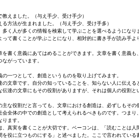
で教えました。（与え手少、受け手少）
える方法が生まれました。（与え手少、受け手多）
、多く人が多くの情報を検索して学ぶことを選べるようになり
よって書くことが学ぶことになり、相対的に書き手が読み手よ
を書く意義にあてはめることができます。文章を書く意義も
つながっています。
の一つとして、創造というものを取り上げてみます。
の文章です。自分の知っていることを、知らない人に伝える
な伝達の文章にもその役割がありますが、それは個人の役割と
主な役割だと言っても、文章における創造は、必ずしもその
社会全体の中での創造として考えられるべきものです。つまり
なります。
、真実を書くことが大切です。ベーコンは、「読むことは人
間を役に立つものにする」と述べました。ここで言われている