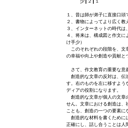
少┃２┃１
１、昔は師が弟子に直接口頭
２、書物によってより広く教
３、インターネットの時代は
４、将来は、構成図と作文に
け手少）
このそれぞれの段階を、文章
の幸福や向上や創造や貢献と
さて、作文教育の重要な意義
創造的な文章の反対は、伝達
す。右のものを左に移すよう
ディアの役割になります。
創造的な文章が個人の文章の
せん。文章における創造は、
ことも、創造の一つの要素に
創造的な材料を書くためには
正確にし、話し合うことは人