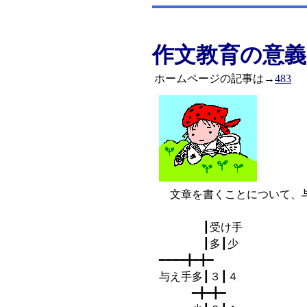
作文教育の意義
ホームページの記事は→
483
文章を書くことについて、与
┃受け手
┃多┃少
━━━━╋━╋━
与え手多┃３┃４
━╋━╋━