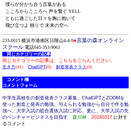
僕らが分かち合う言葉がある
こころからこころへ 声を繋ぐ YELL
ともに過ごした日々を胸に抱いて
飛び立つよ 独りで 未来の空へ
●
言葉の森オンライン
233-0015 横浜市港南区日限山4-4-9
スクール
電話045-353-9061
同じカテゴリーの記事
同じカテゴリーの記事は、こちらをごらんください。
(41)
(0)
(0)
生き方
ChatGPT
創造発表クラス
コメント欄
コメントフォーム
中学生高校生の創造発表クラス募集。ChatGPTとZOOMを
使った創造と発表の勉強。与えられる勉強から自分で作る勉
強へ。大学入試の総合選抜入試に対応。更に、大学入試の先
のベンチャービジネスを目指す
森川林
20240317
に対す
るコメント