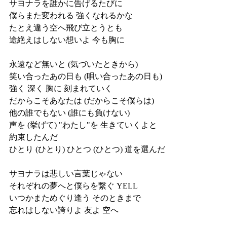
サヨナラを誰かに告げるたびに
僕らまた変われる 強くなれるかな
たとえ違う空へ飛び立とうとも
途絶えはしない想いよ 今も胸に
永遠など無いと (気づいたときから)
笑い合ったあの日も (唄い合ったあの日も)
強く 深く 胸に 刻まれていく
だからこそあなたは (だからこそ僕らは)
他の誰でもない (誰にも負けない)
声を (挙げて) "わたし"を 生きていくよと
約束したんだ
ひとり (ひとり) ひとつ (ひとつ) 道を選んだ
サヨナラは悲しい言葉じゃない
それぞれの夢へと僕らを繋ぐ YELL
いつかまためぐり逢う そのときまで
忘れはしない誇りよ 友よ 空へ