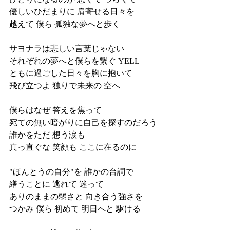
優しいひだまりに 肩寄せる日々を
越えて 僕ら 孤独な夢へと歩く
サヨナラは悲しい言葉じゃない
それぞれの夢へと僕らを繋ぐ YELL
ともに過ごした日々を胸に抱いて
飛び立つよ 独りで未来の 空へ
僕らはなぜ 答えを焦って
宛ての無い暗がりに自己を探すのだろう
誰かをただ 想う涙も
真っ直ぐな 笑顔も ここに在るのに
"ほんとうの自分"を 誰かの台詞で
繕うことに 逃れて 迷って
ありのままの弱さと 向き合う強さを
つかみ 僕ら 初めて 明日へと 駆ける