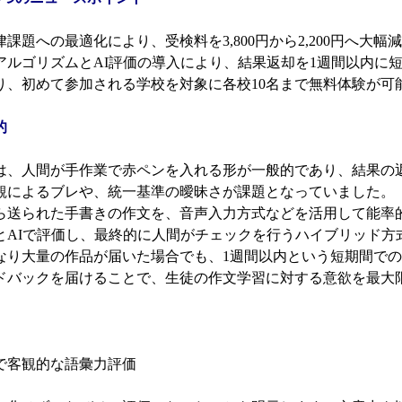
律課題への最適化により、受検料を3,800円から2,200円へ大幅
得アルゴリズムとAI評価の導入により、結果返却を1週間以内に
に限り、初めて参加される学校を対象に各校10名まで無料体験が可
的
、人間が手作業で赤ペンを入れる形が一般的であり、結果の
観によるブレや、統一基準の曖昧さが課題となっていました。
送られた手書きの作文を、音声入力方式などを活用して能率
とAIで評価し、最終的に人間がチェックを行うハイブリッド方
り大量の作品が届いた場合でも、1週間以内という短期間での
バックを届けることで、生徒の作文学習に対する意欲を最大
ンで客観的な語彙力評価