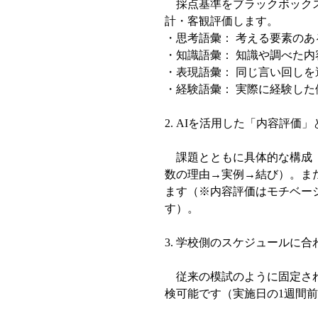
採点基準をブラックボックス
計・客観評価します。
・思考語彙： 考える要素の
・知識語彙： 知識や調べた
・表現語彙： 同じ言い回し
・経験語彙： 実際に経験し
2. AIを活用した「内容評
課題とともに具体的な構成（
数の理由→実例→結び）。ま
ます（※内容評価はモチベー
す）。
3. 学校側のスケジュールに
従来の模試のように固定され
検可能です（実施日の1週間