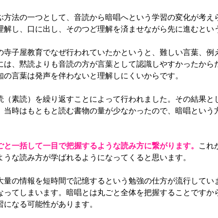
方法の一つとして、音読から暗唱へという学習の変化が考え
理解し、口に出し、そのつど理解を済ませながら先に進むとい
寺子屋教育でなぜ行われていたかというと、難しい言葉、例
には、黙読よりも音読の方が言葉として認識しやすかったから
知の言葉は発声を伴わないと理解しにくいからです。
（素読）を繰り返すことによって行われました。その結果と
、当時はもともと読む書物の量が少なかったので、暗唱という
ごと一括して一目で把握するような読み方に繋がります。
これ
ような読み方が学ばれるようになってくると思います。
量の情報を短時間で記憶するという勉強の仕方が流行してい
なってしまいます。暗唱とは丸ごと全体を把握することですか
習になる可能性があります。